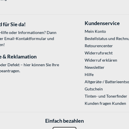
Kundenservice
 für Sie da!
Mein Konto
 Hilfe oder Informationen? Dann
ser
Email-Kontaktformular
und
Bestellstatus und Rechn
en!
Retourencenter
Widerrufsrecht
e & Reklamation
Widerruf erklären
der Defekt – hier können Sie Ihre
Newsletter
beantragen.
Hilfe
Altgeräte-/ Batterieents
Gutschein
Tinten- und Tonerfinder
Kunden fragen Kunden
Einfach bezahlen