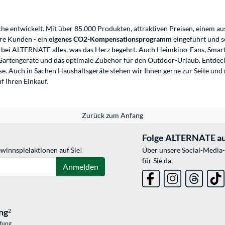
he entwickelt. Mit über 85.000 Produkten, attraktiven Preisen, einem au
re Kunden - ein
eigenes CO2-Kompensationsprogramm
eingeführt und s
bei ALTERNATE alles, was das Herz begehrt. Auch Heimkino-Fans, Smar
 Gartengeräte und das optimale Zubehör für den Outdoor-Urlaub. Entdec
e. Auch in Sachen Haushaltsgeräte stehen wir Ihnen gerne zur Seite und 
f Ihren Einkauf.
Zurück zum Anfang
Folge ALTERNATE au
winnspielaktionen auf Sie!
Über unsere Social-Media-
für Sie da.
Anmelden
ng
2
üfung