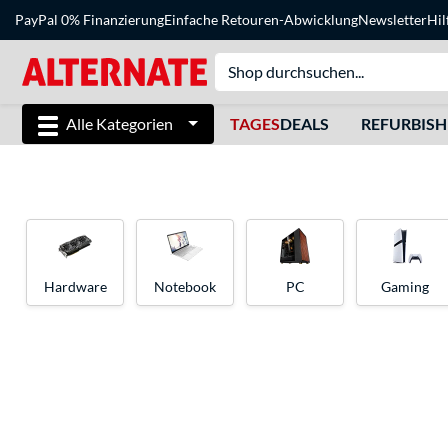
PayPal 0% Finanzierung
Einfache Retouren-Abwicklung
Newsletter
Hil
Alle Kategorien
TAGES
DEALS
REFURBIS
Hardware
Notebook
PC
Gaming