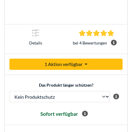
4.8 Stern
bei 4 Bewertungen
Details
1 Aktion verfügbar
Das Produkt länger schützen?
Sofort verfügbar