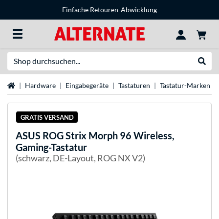
Einfache Retouren-Abwicklung
Suche
Suche
Startseite
Hardware
Eingabegeräte
Tastaturen
Tastatur-Marken
GRATIS VERSAND
ASUS
ROG Strix Morph 96 Wireless,
Gaming-Tastatur
(schwarz, DE-Layout, ROG NX V2)