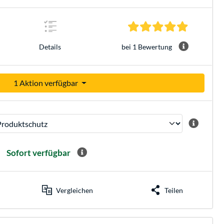
5.0 Sterne 
bei 1 Bewertung
Details
1 Aktion verfügbar
Sofort verfügbar
Vergleichen
Teilen