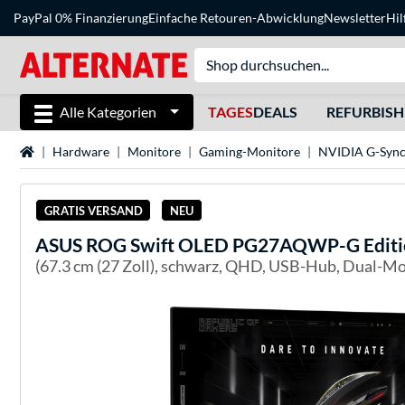
PayPal 0% Finanzierung
Einfache Retouren-Abwicklung
Newsletter
Hil
Alle Kategorien
TAGES
DEALS
REFURBIS
Startseite
Hardware
Monitore
Gaming-Monitore
NVIDIA G-Sync
GRATIS VERSAND
NEU
ASUS
ROG Swift OLED PG27AQWP-G Editio
(67.3 cm (27 Zoll), schwarz, QHD, USB-Hub, Dual-M