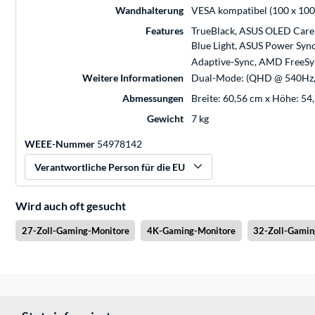
Wandhalterung
VESA kompatibel (100 x 10
Features
TrueBlack, ASUS OLED Care 
Blue Light, ASUS Power Sync
Adaptive-Sync, AMD FreeSy
Weitere Informationen
Dual-Mode: (QHD @ 540Hz
Abmessungen
Breite: 60,56 cm x Höhe: 54
Gewicht
7 kg
WEEE-Nummer
54978142
Verantwortliche Person für die EU
Wird auch oft gesucht
27-Zoll-Gaming-Monitore
4K-Gaming-Monitore
32-Zoll-Gamin