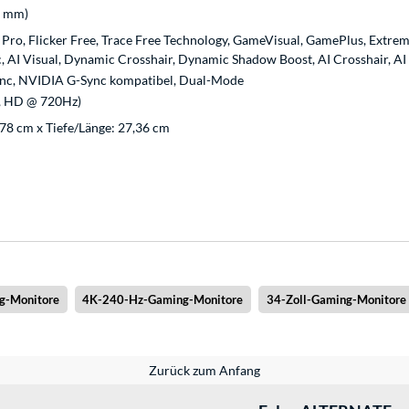
0 mm)
Pro, Flicker Free, Trace Free Technology, GameVisual, GamePlus, Extre
, AI Visual, Dynamic Crosshair, Dynamic Shadow Boost, AI Crosshair, AI
nc, NVIDIA G-Sync kompatibel, Dual-Mode
, HD @ 720Hz)
,78 cm x Tiefe/Länge: 27,36 cm
g-Monitore
4K-240-Hz-Gaming-Monitore
34-Zoll-Gaming-Monitore
Zurück zum Anfang