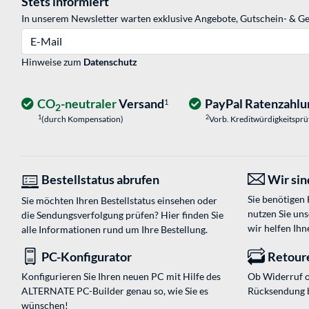
Stets informiert
In unserem Newsletter warten exklusive Angebote, Gutschein- & Ge
E-Mail
Hinweise zum
Datenschutz
CO
-neutraler
Versand
PayPal Ratenzahlu
1
2
1
2
(durch Kompensation)
Vorb. Kreditwürdigkeitspr
Bestellstatus abrufen
Wir sind
Sie benötigen
Sie möchten Ihren Bestellstatus einsehen oder
nutzen Sie un
die Sendungsverfolgung prüfen? Hier finden Sie
wir helfen Ihn
alle Informationen rund um Ihre Bestellung.
PC-Konfigurator
Retour
Konfigurieren Sie Ihren neuen PC mit Hilfe des
Ob Widerruf o
ALTERNATE PC-Builder genau so, wie Sie es
Rücksendung 
wünschen!