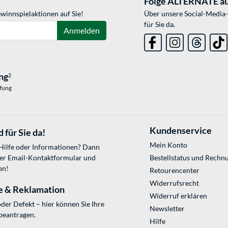
Folge ALTERNATE au
winnspielaktionen auf Sie!
Über unsere Social-Media-
für Sie da.
Anmelden
ng
2
üfung
Kundenservice
 für Sie da!
Mein Konto
 Hilfe oder Informationen? Dann
ser
Email-Kontaktformular
und
Bestellstatus und Rechn
en!
Retourencenter
Widerrufsrecht
e & Reklamation
Widerruf erklären
der Defekt – hier können Sie Ihre
Newsletter
beantragen.
Hilfe