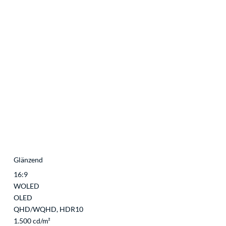
Glänzend
16:9
WOLED
OLED
QHD/WQHD, HDR10
1.500 cd/m²