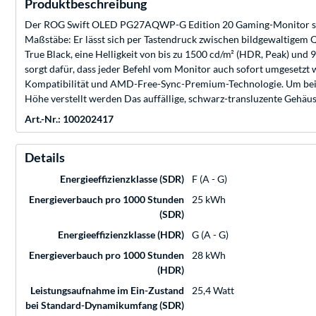
Produktbeschreibung
Der ROG Swift OLED PG27AQWP-G Edition 20 Gaming-Monitor setz
Maßstäbe: Er lässt sich per Tastendruck zwischen bildgewaltig
True Black, eine Helligkeit von bis zu 1500 cd/m² (HDR, Peak) un
sorgt dafür, dass jeder Befehl vom Monitor auch sofort umgesetzt
Kompatibilität und AMD-Free-Sync-Premium-Technologie. Um beim 
Höhe verstellt werden Das auffällige, schwarz-transluzente Gehäus
Art.-Nr.: 100202417
Details
Energieeffizienzklasse (SDR)
F (A - G)
Energieverbauch pro 1000 Stunden
25 kWh
(SDR)
Energieeffizienzklasse (HDR)
G (A - G)
Energieverbauch pro 1000 Stunden
28 kWh
(HDR)
Leistungsaufnahme im Ein-Zustand
25,4 Watt
bei Standard-Dynamikumfang (SDR)