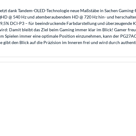
t dank Tandem-OLED-Technologie neue Maßstäbe in Sachen Gaming-Per
em QHD @ 540 Hz und atemberaubendem HD @ 720 Hz hin- und herschalte
d 99,5% DCI-P3 – für beeindruckende Farbdarstellung und überzeugende Ko
 wird: Damit bleibt das Ziel beim Gaming immer klar im Blick! Gamer f
Spielen immer eine optimale Position einzunehmen, kann der PG27AQWP
e gibt den Blick auf die Präzision im Inneren frei und wird durch authe