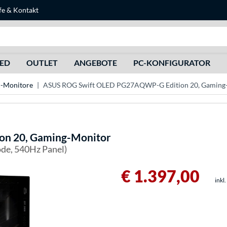
fe
&
Kontakt
Suche
HED
OUTLET
ANGEBOTE
PC-KONFIGURATOR
-Monitore
ASUS ROG Swift OLED PG27AQWP-G Edition 20, Gaming
n 20, Gaming-Monitor
ode, 540Hz Panel)
€ 1.397,00
inkl