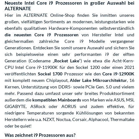
Neueste Intel Core i9 Prozessoren in großer Auswahl bei
ALTERNATE
Hier im ALTERNATE Online-Shop finden Sie inmitten unseres
großen, vielfältigen Sortiments an modernen, leistungsstarken wie
ebenfalls qualitativen Hardware-Komponenten selbstverständlich
die neuesten Core i9 Prozessoren
von Hersteller Intel und
gleichermaßen zahlreiche Core i9 Modelle vergangener
Generationen. Entdecken Sie somit unsere Auswahl und sichern Sie
sich beispielsweise einen sehr performanten i9 der elften
Generation (Codename „
Rocket Lake
“) wie etwa die Acht-Kern-
CPU Intel Core i9-11900K für den Sockel 1200 oder einen 2021
veröffentlichten
Sockel 1700
Prozessor wie den
Core i9-12900K
mit komplett neuem Chiplayout,
Alder Lake Mikroarchitektur
, 16
Kernen, Unterstützung von DDR5- sowie PCIe Gen. 5.0 und vielem
mehr. Passend dazu umfasst unser sehr breites Produktsortiment
außerdem die
kompatiblen Mainboards
von Marken wie ASUS, MSI,
GIGABYTE, ASRock oder AORUS und zudem effektive, für
niedrigere Temperaturen sorgende Kühllösungen von bekannten
Herstellern wie u.a. NZXT, Noctua, Corsair, Alphacool, Thermaltake
oder be quiet!
Was zeichnet i9 Prozessoren aus?