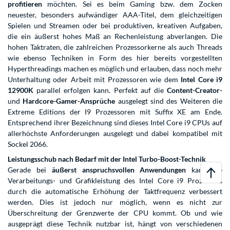
profitieren
möchten. Sei es beim Gaming bzw. dem Zocken
neuester, besonders aufwändiger AAA-Titel, dem gleichzeitigen
Spielen und Streamen oder bei produktiven, kreativen Aufgaben,
die ein äußerst hohes Maß an Rechenleistung abverlangen. Die
hohen Taktraten, die zahlreichen Prozessorkerne als auch Threads
wie ebenso Techniken in Form des hier bereits vorgestellten
Hyperthreadings machen es möglich und erlauben, dass noch mehr
Unterhaltung oder Arbeit mit Prozessoren wie dem
Intel Core i9
12900K
parallel erfolgen kann. Perfekt auf die
Content-Creator-
und
Hardcore-Gamer-Ansprüche
ausgelegt sind des Weiteren die
Extreme Editions der I9 Prozessoren mit Suffix XE am Ende.
Entsprechend ihrer Bezeichnung sind dieses Intel Core i9 CPUs auf
allerhöchste Anforderungen ausgelegt und dabei kompatibel mit
Sockel 2066.
Leistungsschub nach Bedarf mit der Intel Turbo-Boost-Technik
Gerade bei
äußerst anspruchsvollen Anwendungen
kann die
Verarbeitungs- und Grafikleistung des Intel Core i9 Prozessors
durch die automatische Erhöhung der Taktfrequenz verbessert
werden. Dies ist jedoch nur möglich, wenn es nicht zur
Überschreitung der Grenzwerte der CPU kommt. Ob und wie
ausgeprägt diese Technik nutzbar ist, hängt von verschiedenen