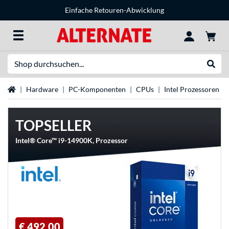
Einfache Retouren-Abwicklung
Suche
Suche
Startseite
Hardware
PC-Komponenten
CPUs
Intel Prozessoren
TOPSELLER
Intel® Core™ i9-14900K, Prozessor
€ 492,00