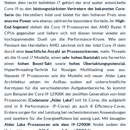
Neben dem recht beliebten i7 gehört der erst später entwickelte
Core i9 zu den
leistungsstärksten Vertretern der bekannten Core-
Serie
des Herstellers Intel und bietet für den höheren Preis eine
enorme Power
wie ebenso zahlreiche besondere Vorteile. Im
High-
End-Segment
stehen die Core i9 Prozessoren den AMD Ryzen 9
CPUs gegenüber und liefern sich mit diesen immer wieder ein
hochspannendes Duell um die Performance-Krone. Wie sein
Pendant des Herstellers AMD zeichnet sich der Intel Core i9 stets
durch eine
beachtliche Anzahl an Prozessorkernen
, mehr Threads
als die i5 und i7 Modelle, einen
sehr hohen Basistakt
wie fernerhin
einen
hohen Boost-Takt
sowie
hohes Übertaktungspotenzial
,
Hyperthreading-Technik für flüssiges Multitasking usw. aus.
Neueste i9 Prozessoren wie die Modelle mit neuer Alder Lake
Architektur setzen im Aufbau zudem auf unterschiedliche
Kerntypen für die verschiedensten Aufgabenbereiche. So kommt
zum Beispiel der Core i9-12900K der zwölften Generation von Intel
Prozessoren (
Codename „Alder Lake“
) mit 16 Cores, die aufgeteilt
sind in 8 Performance- (P-Cores) als auch 8 Efficiency-Cores.
Erstere sorgen für viel Leistung bei rechenintensiven Anwendungen
und zweitere für die Energieeffizienz bei wenig Last. Mit besagten
Alder Lake Prozessoren wie dem i9-12900K
findet zudem die