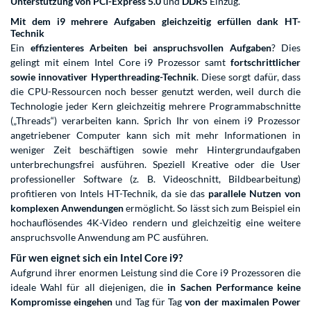
Unterstützung von PCI-Express 5.0
und
DDR5
Einzug.
Mit dem i9 mehrere Aufgaben gleichzeitig erfüllen dank HT-
Technik
Ein
effizienteres Arbeiten bei anspruchsvollen Aufgaben
? Dies
gelingt mit einem Intel Core i9 Prozessor samt
fortschrittlicher
sowie innovativer Hyperthreading-Technik
. Diese sorgt dafür, dass
die CPU-Ressourcen noch besser genutzt werden, weil durch die
Technologie jeder Kern gleichzeitig mehrere Programmabschnitte
(„Threads“) verarbeiten kann. Sprich Ihr von einem i9 Prozessor
angetriebener Computer kann sich mit mehr Informationen in
weniger Zeit beschäftigen sowie mehr Hintergrundaufgaben
unterbrechungsfrei ausführen. Speziell Kreative oder die User
professioneller Software (z. B. Videoschnitt, Bildbearbeitung)
profitieren von Intels HT-Technik, da sie das
parallele Nutzen von
komplexen Anwendungen
ermöglicht. So lässt sich zum Beispiel ein
hochauflösendes 4K-Video rendern und gleichzeitig eine weitere
anspruchsvolle Anwendung am PC ausführen.
Für wen eignet sich ein Intel Core i9?
Aufgrund ihrer enormen Leistung sind die Core i9 Prozessoren die
ideale Wahl für all diejenigen, die
in Sachen Performance keine
Kompromisse eingehen
und Tag für Tag
von der maximalen Power