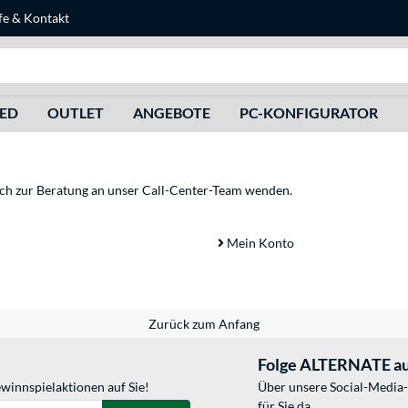
fe
&
Kontakt
Suche
HED
OUTLET
ANGEBOTE
PC-KONFIGURATOR
sich zur Beratung an unser Call-Center-Team wenden.
Mein Konto
Zurück zum Anfang
Folge ALTERNATE au
winnspielaktionen auf Sie!
Über unsere Social-Media-
für Sie da.