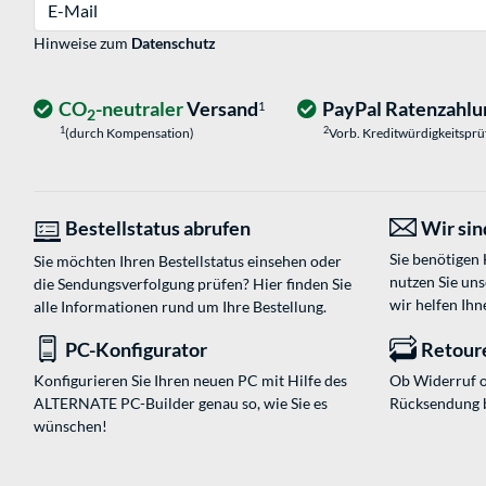
E-Mail
Hinweise zum
Datenschutz
CO
-neutraler
Versand
PayPal Ratenzahlu
1
2
1
2
(durch Kompensation)
Vorb. Kreditwürdigkeitspr
Bestellstatus abrufen
Wir sind
Sie benötigen
Sie möchten Ihren Bestellstatus einsehen oder
nutzen Sie un
die Sendungsverfolgung prüfen? Hier finden Sie
wir helfen Ihn
alle Informationen rund um Ihre Bestellung.
PC-Konfigurator
Retour
Konfigurieren Sie Ihren neuen PC mit Hilfe des
Ob Widerruf o
ALTERNATE PC-Builder genau so, wie Sie es
Rücksendung 
wünschen!