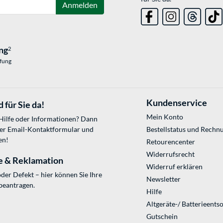
Anmelden
ng
2
üfung
Kundenservice
 für Sie da!
Mein Konto
 Hilfe oder Informationen? Dann
ser
Email-Kontaktformular
und
Bestellstatus und Rechn
en!
Retourencenter
Widerrufsrecht
e & Reklamation
Widerruf erklären
der Defekt – hier können Sie Ihre
Newsletter
beantragen.
Hilfe
Altgeräte-/ Batterieents
Gutschein