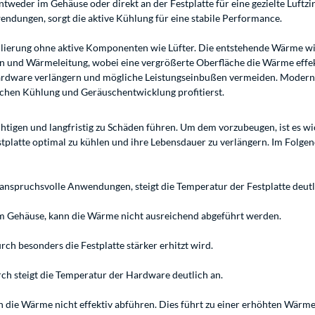
tweder im Gehäuse oder direkt an der Festplatte für eine gezielte Luftz
ndungen, sorgt die aktive Kühlung für eine stabile Performance.
egulierung ohne aktive Komponenten wie Lüfter. Die entstehende Wärme w
 und Wärmeleitung, wobei eine vergrößerte Oberfläche die Wärme effekt
dware verlängern und mögliche Leistungseinbußen vermeiden. Moderne Lüf
ischen Kühlung und Geräuschentwicklung profitierst.
ächtigen und langfristig zu Schäden führen. Um dem vorzubeugen, ist es w
platte optimal zu kühlen und ihre Lebensdauer zu verlängern. Im Folgen
nspruchsvolle Anwendungen, steigt die Temperatur der Festplatte deutli
em Gehäuse, kann die Wärme nicht ausreichend abgeführt werden.
ch besonders die Festplatte stärker erhitzt wird.
rch steigt die Temperatur der Hardware deutlich an.
nen die Wärme nicht effektiv abführen. Dies führt zu einer erhöhten Wärm