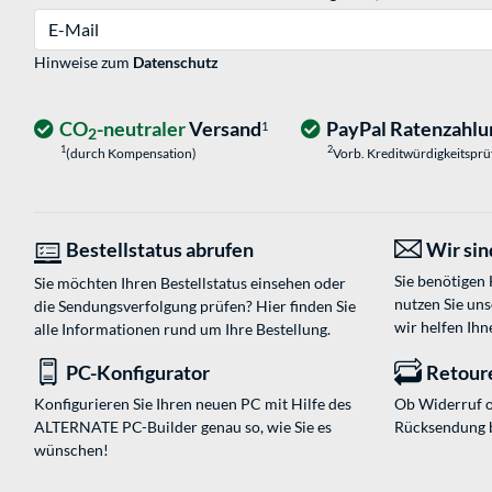
E-Mail
Hinweise zum
Datenschutz
CO
-neutraler
Versand
PayPal Ratenzahlu
1
2
1
2
(durch Kompensation)
Vorb. Kreditwürdigkeitspr
Bestellstatus abrufen
Wir sind
Sie benötigen
Sie möchten Ihren Bestellstatus einsehen oder
nutzen Sie un
die Sendungsverfolgung prüfen? Hier finden Sie
wir helfen Ihn
alle Informationen rund um Ihre Bestellung.
PC-Konfigurator
Retour
Konfigurieren Sie Ihren neuen PC mit Hilfe des
Ob Widerruf o
ALTERNATE PC-Builder genau so, wie Sie es
Rücksendung 
wünschen!