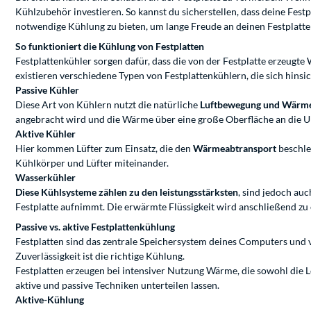
Kühlzubehör investieren. So kannst du sicherstellen, dass deine Fes
notwendige Kühlung zu bieten, um lange Freude an deinen Festplatte
So funktioniert die Kühlung von Festplatten
Festplattenkühler sorgen dafür, dass die von der Festplatte erzeugt
existieren verschiedene Typen von Festplattenkühlern, die sich hins
Passive Kühler
Diese Art von Kühlern nutzt die natürliche
Luftbewegung und Wärme
angebracht wird und die Wärme über eine große Oberfläche an die 
Aktive Kühler
Hier kommen Lüfter zum Einsatz, die den
Wärmeabtransport
beschle
Kühlkörper und Lüfter miteinander.
Wasserkühler
Diese Kühlsysteme zählen zu den leistungsstärksten
, sind jedoch au
Festplatte aufnimmt. Die erwärmte Flüssigkeit wird anschließend zu 
Passive vs. aktive Festplattenkühlung
Festplatten sind das zentrale Speichersystem deines Computers und 
Zuverlässigkeit ist die richtige Kühlung.
Festplatten erzeugen bei intensiver Nutzung Wärme, die sowohl die L
aktive und passive Techniken unterteilen lassen.
Aktive-Kühlung