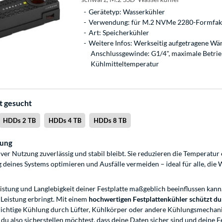
Gerätetyp: Wasserkühler
Verwendung: für M.2 NVMe 2280-Formfak
Art: Speicherkühler
Weitere Infos: Werkseitig aufgetragene Wä
Anschlussgewinde: G1/4", maximale Betrie
Kühlmitteltemperatur
t gesucht
HDDs 2 TB
HDDs 4 TB
HDDs 8 TB
lung
siver Nutzung zuverlässig und stabil bleibt. Sie reduzieren die Temperatu
deines Systems optimieren und Ausfälle vermeiden – ideal für alle, die W
 Leistung und Langlebigkeit deiner Festplatte maßgeblich beeinflussen kann
 Leistung erbringt. Mit einem
hochwertigen Festplattenkühler schützt du
 richtige Kühlung durch Lüfter, Kühlkörper oder andere Kühlungsmechan
u also sicherstellen möchtest, dass deine Daten sicher sind und deine Fes