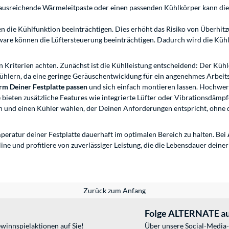
ausreichende Wärmeleitpaste oder einen passenden Kühlkörper kann di
en die Kühlfunktion beeinträchtigen. Dies erhöht das Risiko von Überhi
are können die Lüftersteuerung beeinträchtigen. Dadurch wird die Kühlun
n Kriterien achten. Zunächst ist die Kühlleistung entscheidend: Der Küh
 Kühlern, da eine geringe Geräuschentwicklung für ein angenehmes Arbeit
orm Deiner Festplatte passen
und sich einfach montieren lassen. Hochwer
ieten zusätzliche Features wie integrierte Lüfter oder Vibrationsdämpf
hten und einen Kühler wählen, der Deinen Anforderungen entspricht, ohne 
peratur deiner Festplatte dauerhaft im optimalen Bereich zu halten. Bei
line und profitiere von zuverlässiger Leistung, die die Lebensdauer deine
Zurück zum Anfang
Folge ALTERNATE au
winnspielaktionen auf Sie!
Über unsere Social-Media-