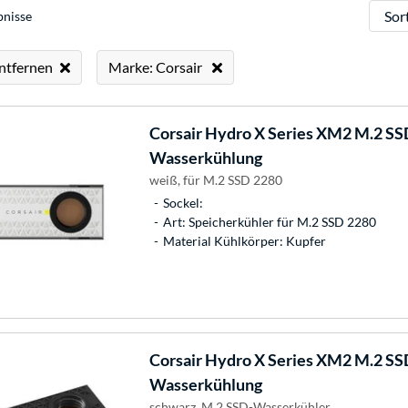
Sortie
bnisse
entfernen
Marke: Corsair
Corsair
Hydro X Series XM2 M.2 SS
Wasserkühlung
weiß, für M.2 SSD 2280
Sockel:
Art: Speicherkühler für M.2 SSD 2280
Material Kühlkörper: Kupfer
Corsair
Hydro X Series XM2 M.2 SSD
Wasserkühlung
schwarz, M.2 SSD-Wasserkühler