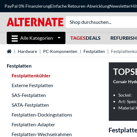
PayPal 0% Finanzierung
Einfache Retouren-Abwicklung
Newsletter
Hil
Alle Kategorien
TAGES
DEALS
REFURBIS
Startseite
Hardware
PC-Komponenten
Festplatten
Festplattenkü
Festplatten
TOPS
Festplattenkühler
Corsair Hyd
Externe Festplatten
SAS-Festplatten
Sockel:
Art: Spei
SATA-Festplatten
Material 
Festplatten-Dockingstations
Festplatten-Adapter
Festplatt
Festplatten-Wechselrahmen