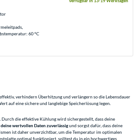
verfügbar in 13-19 Werktagen
tor
rmeleitpads,
bstemperatur: 60 °C
r effektiv, verhindern Überhitzung und verlängern so die Lebensdauer
ert auf eine sichere und langlebige Speicherlösung legen.
. Durch die effektive Kühlung wird sichergestellt, dass deine
 deine wertvollen Daten zuverlässig
und sorgst dafür, dass deine
ismen ist daher unverzichtbar, um die Temperatur im optimalen
tplatte optimal funktioniert, solltest du in ein hochwertiges