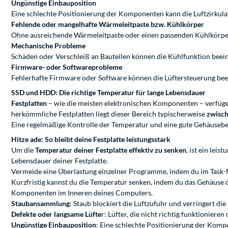
Ungünstige Einbauposition
Eine schlechte Positionierung der Komponenten kann die Luftzirkula
Fehlende oder mangelhafte Wärmeleitpaste bzw. Kühlkörper
Ohne ausreichende Wärmeleitpaste oder einen passenden Kühlkörper
Mechanische Probleme
Schäden oder Verschleiß an Bauteilen können die Kühlfunktion beein
Firmware- oder Softwareprobleme
Fehlerhafte Firmware oder Software können die Lüftersteuerung beein
SSD und HDD: Die richtige Temperatur für lange Lebensdauer
Festplatten
– wie die meisten elektronischen Komponenten – verfügen
herkömmliche Festplatten liegt dieser Bereich typischerweise
zwisch
Eine regelmäßige Kontrolle der Temperatur und eine gute Gehäusebel
Hitze ade: So bleibt deine Festplatte leistungsstark
Um die
Temperatur deiner Festplatte effektiv zu senken
, ist ein lei
Lebensdauer deiner Festplatte.
Vermeide eine Überlastung einzelner Programme, indem du im Task-Man
Kurzfristig kannst du die Temperatur senken, indem du das Gehäuse ö
Komponenten im Inneren deines Computers.
Staubansammlung
: Staub blockiert die Luftzufuhr und verringert di
Defekte oder langsame Lüfte
r: Lüfter, die nicht richtig funktionie
Ungünstige Einbauposition
: Eine schlechte Positionierung der Komp