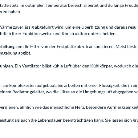
tplatte stets im optimalen Temperaturbereich arbeitet und du lange Freu
n zu haben.
e Wärme zuverlässig abgeführt wird, um eine Überhitzung und daraus res
ichtlich ihrer Funktionsweise und Konstruktion unterscheiden.
leitung
, um die Hitze von der Festplatte abzutransportieren. Meist beste
Umgebung abgibt.
unigen. Ein Ventilator bläst kühle Luft über den Kühlkörper, wodurch d
ch am komplexesten aufgebaut. Sie arbeiten mit einer Flüssigkeit, die in 
einem Radiator geleitet, wo die Hitze an die Umgebungsluft abgegeben w
verdienen, ähnlich wie das menschliche Herz, besondere Aufmerksamkeit 
eistung als auch die Lebensdauer beeinträchtigen kann. Sie lassen sich g