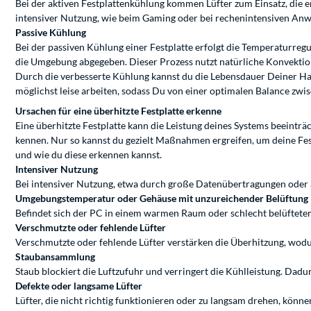
Bei der aktiven Festplattenkühlung kommen Lüfter zum Einsatz, die en
intensiver Nutzung, wie beim Gaming oder bei rechenintensiven Anwe
Passive Kühlung
Bei der passiven Kühlung einer Festplatte erfolgt die Temperaturr
die Umgebung abgegeben. Dieser Prozess nutzt natürliche Konvektion
Durch die verbesserte Kühlung kannst du die Lebensdauer Deiner Har
möglichst leise arbeiten, sodass Du von einer optimalen Balance zw
Ursachen für eine überhitzte Festplatte erkenne
Eine überhitzte Festplatte kann die Leistung deines Systems beeintr
kennen. Nur so kannst du gezielt Maßnahmen ergreifen, um deine Fest
und wie du diese erkennen kannst.
Intensiver Nutzung
Bei intensiver Nutzung, etwa durch große Datenübertragungen oder a
Umgebungstemperatur oder Gehäuse mit unzureichender Belüftung
Befindet sich der PC in einem warmen Raum oder schlecht belüftet
Verschmutzte oder fehlende Lüfter
Verschmutzte oder fehlende Lüfter verstärken die Überhitzung, wodur
Staubansammlung
Staub blockiert die Luftzufuhr und verringert die Kühlleistung. Dadu
Defekte oder langsame Lüfter
Lüfter, die nicht richtig funktionieren oder zu langsam drehen, kön