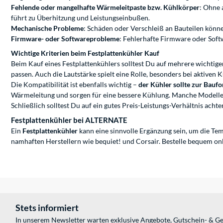
Fehlende oder mangelhafte Wärmeleitpaste bzw. Kühlkörper
: Ohne 
führt zu Überhitzung und Leistungseinbußen.
Mechanische Probleme
: Schäden oder Verschleiß an Bauteilen könn
Firmware- oder Softwareprobleme
: Fehlerhafte Firmware oder Softw
Wichtige Kriterien beim Festplattenkühler Kauf
Beim Kauf eines Festplattenkühlers solltest Du auf mehrere wichtige
passen. Auch die Lautstärke spielt eine Rolle, besonders bei aktiven
Die Kompatibilität ist ebenfalls wichtig –
der Kühler sollte zur Bauf
Wärmeleitung und sorgen für eine bessere Kühlung. Manche Modelle b
Schließlich solltest Du auf ein gutes Preis-Leistungs-Verhältnis ac
Festplattenkühler bei ALTERNATE
Ein
Festplattenkühler
kann eine sinnvolle Ergänzung sein, um die Tem
namhaften Herstellern wie
bequiet!
und
Corsair
. Bestelle bequem on
Stets informiert
In unserem Newsletter warten exklusive Angebote, Gutschein- & Ge