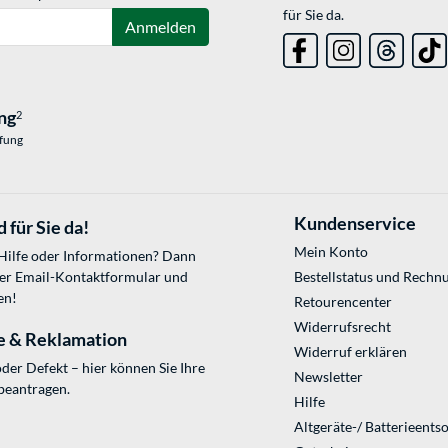
für Sie da.
Anmelden
ng
2
üfung
Kundenservice
 für Sie da!
Mein Konto
 Hilfe oder Informationen? Dann
ser
Email-Kontaktformular
und
Bestellstatus und Rechn
en!
Retourencenter
Widerrufsrecht
e & Reklamation
Widerruf erklären
der Defekt – hier können Sie Ihre
Newsletter
beantragen.
Hilfe
Altgeräte-/ Batterieents