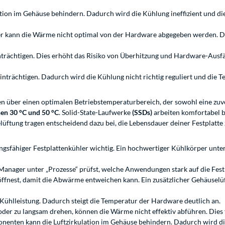
tion im Gehäuse behindern. Dadurch wird die Kühlung ineffizient und die
 kann die Wärme nicht optimal von der Hardware abgegeben werden. Da
trächtigen. Dies erhöht das Risiko von Überhitzung und Hardware-Ausfä
trächtigen. Dadurch wird die Kühlung nicht richtig reguliert und die Te
 über einen optimalen Betriebstemperaturbereich, der sowohl eine zuverl
en 30 °C und 50 °C
. Solid-State-Laufwerke
(SSDs)
arbeiten komfortabel 
üftung tragen entscheidend dazu bei, die Lebensdauer deiner Festplatte
stungsfähiger Festplattenkühler wichtig. Ein hochwertiger Kühlkörper unt
ager unter „Prozesse“ prüfst, welche Anwendungen stark auf die Festplat
ffnest, damit die Abwärme entweichen kann. Ein zusätzlicher Gehäuselüft
e Kühlleistung. Dadurch steigt die Temperatur der Hardware deutlich an.
ren oder zu langsam drehen, können die Wärme nicht effektiv abführen. Di
onenten kann die Luftzirkulation im Gehäuse behindern. Dadurch wird die