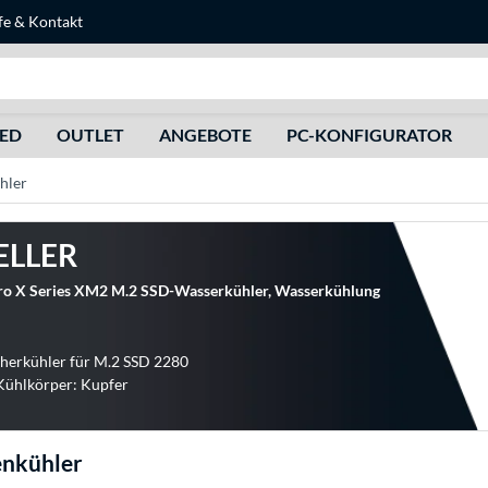
fe
&
Kontakt
Suche
HED
OUTLET
ANGEBOTE
PC-KONFIGURATOR
hler
ELLER
ro X Series XM2 M.2 SSD-Wasserkühler, Wasserkühlung
cherkühler für M.2 SSD 2280
Kühlkörper: Kupfer
enkühler