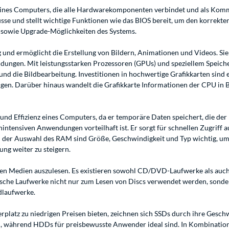
eines Computers, die alle Hardwarekomponenten verbindet und als Kommun
sse und stellt wichtige Funktionen wie das BIOS bereit, um den korrekt
s- sowie Upgrade-Möglichkeiten des Systems.
g und ermöglicht die Erstellung von Bildern, Animationen und Videos. Sie
dungen. Mit leistungsstarken Prozessoren (GPUs) und speziellem Speic
nd die Bildbearbeitung. Investitionen in hochwertige Grafikkarten sind e
en. Darüber hinaus wandelt die Grafikkarte Informationen der CPU in Bi
 und Effizienz eines Computers, da er temporäre Daten speichert, die d
ensiven Anwendungen vorteilhaft ist. Er sorgt für schnellen Zugriff au
Bei der Auswahl des RAM sind Größe, Geschwindigkeit und Typ wichtig, 
ng weiter zu steigern.
en Medien auszulesen. Es existieren sowohl CD/DVD-Laufwerke als auch 
ptische Laufwerke nicht nur zum Lesen von Discs verwendet werden, son
dlaufwerke.
atz zu niedrigen Preisen bieten, zeichnen sich SSDs durch ihre Geschwi
eifen, während HDDs für preisbewusste Anwender ideal sind. In Kombinati