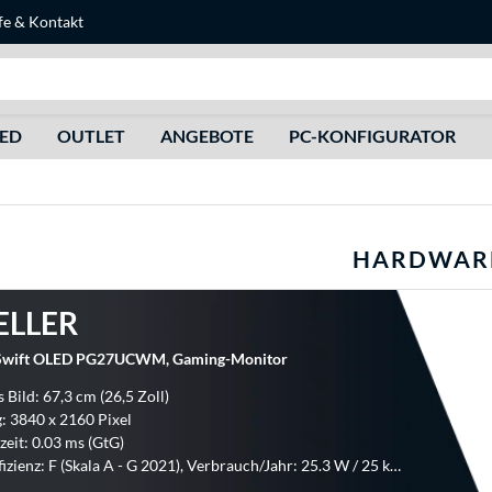
fe
&
Kontakt
Suche
HED
OUTLET
ANGEBOTE
PC-KONFIGURATOR
HARDWAR
ELLER
wift OLED PG27UCWM, Gaming-Monitor
 Bild: 67,3 cm (26,5 Zoll)
: 3840 x 2160 Pixel
zeit: 0.03 ms (GtG)
Energieeffizienz: F (Skala A - G 2021), Verbrauch/Jahr: 25.3 W / 25 kWh