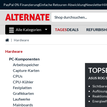
PayPal 0% Finanzierung
Einfache Retouren-Abwicklung
Newsletter
Hil
Alle Kategorien
TAGES
DEALS
REFURBIS
Startseite
Hardware
Hardware
PC-Komponenten
Arbeitsspeicher
TOPS
Capture-Karten
CPUs
ASUS ROG S
CPU-Kühler
Sichtbares
Festplatten
Auflösung
Grafikkarten
Reaktions
Laufwerke
Mainboards