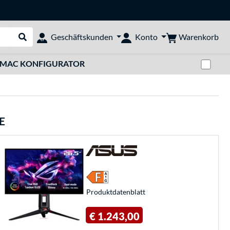
Warenkorb
Geschäftskunden
Konto
Suche durchführen
Zwi
MAC KONFIGURATOR
E
Produkt­datenblatt
€ 1.243,00