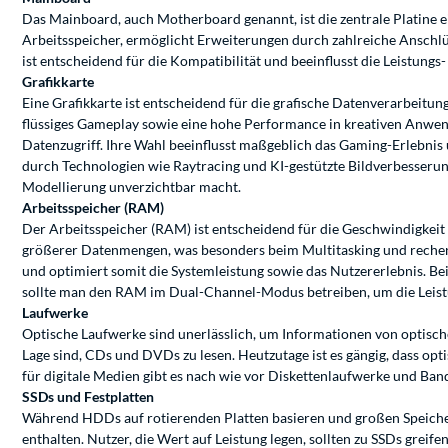
Das Mainboard, auch Motherboard genannt, ist die zentrale Platine 
Arbeitsspeicher, ermöglicht Erweiterungen durch zahlreiche Anschlü
ist entscheidend für die Kompatibilität und beeinflusst die Leistung
Grafikkarte
Eine Grafikkarte ist entscheidend für die grafische Datenverarbeitun
flüssiges Gameplay sowie eine hohe Performance in kreativen Anwen
Datenzugriff. Ihre Wahl beeinflusst maßgeblich das Gaming-Erlebnis u
durch Technologien wie Raytracing und KI-gestützte Bildverbesserung
Modellierung unverzichtbar macht.
Arbeitsspeicher (RAM)
Der Arbeitsspeicher (RAM) ist entscheidend für die Geschwindigkeit
größerer Datenmengen, was besonders beim Multitasking und rechenint
und optimiert somit die Systemleistung sowie das Nutzererlebnis. 
sollte man den RAM im Dual-Channel-Modus betreiben, um die Leistu
Laufwerke
Optische Laufwerke sind unerlässlich, um Informationen von optisch
Lage sind, CDs und DVDs zu lesen. Heutzutage ist es gängig, dass o
für digitale Medien gibt es nach wie vor Diskettenlaufwerke und Ban
SSDs und Festplatten
Während HDDs auf rotierenden Platten basieren und großen Speicherpl
enthalten. Nutzer, die Wert auf Leistung legen, sollten zu SSDs gr