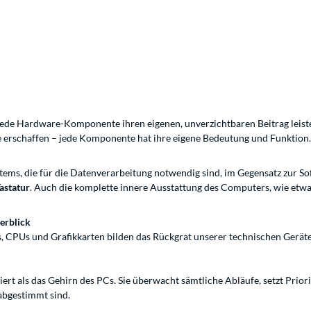
 jede Hardware-Komponente ihren eigenen, unverzichtbaren Beitrag leistet.
ke erschaffen – jede Komponente hat ihre eigene Bedeutung und Funktion
s, die für die Datenverarbeitung notwendig sind, im Gegensatz zur Soft
astatur
. Auch die komplette innere Ausstattung des Computers, wie etw
erblick
, CPUs und Grafikkarten bilden das Rückgrat unserer technischen Gerä
iert als das Gehirn des PCs. Sie überwacht sämtliche Abläufe, setzt Priori
abgestimmt sind.