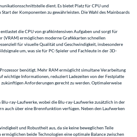
ikationsschnittstelle dient. Es bietet Platz für CPU und
en Start der Komponenten zu gewährleisten. Die Wahl des Mainboards
 entlastet die CPU von grafikintensiven Aufgaben und sorgt für
her (VRAM) ermöglichen moderne Grafikkarten schnellen
ssenziell für visuelle Qualität und Geschwindigkeit, insbesondere
ldsignale um, was sie für PC-Spieler und Fachleute in der 3D-
er Prozessor benötigt. Mehr RAM ermöglicht simultane Verarbeitung
f wichtige Informationen, reduziert Ladezeiten von der Festplatte
um zukünftigen Anforderungen gerecht zu werden. Optimalerweise
Blu-ray-Laufwerke, wobei die Blu-ray-Laufwerke zusätzlich in der
dern auch über eine Brennfunktion verfügen. Neben den Laufwerken
ndigkeit und Robustheit aus, da sie keine beweglichen Teile
on ermöglichen beide Technologien eine optimale Balance zwischen