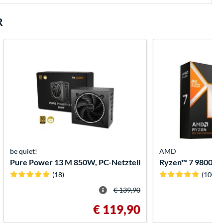
R
be quiet!
AMD
Pure Power 13 M 850W, PC-Netzteil
Ryzen™ 7 9800X3
(18)
(100)
€ 139,90
€ 119,90