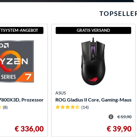
TOPSELLE
TSYSTEM-ANGEBOT
GRATIS VERSAND
ASUS
7800X3D, Prozessor
ROG Gladius II Core, Gaming-Maus
(8)
(14)
€ 59,90
€ 336,00
€ 39,90