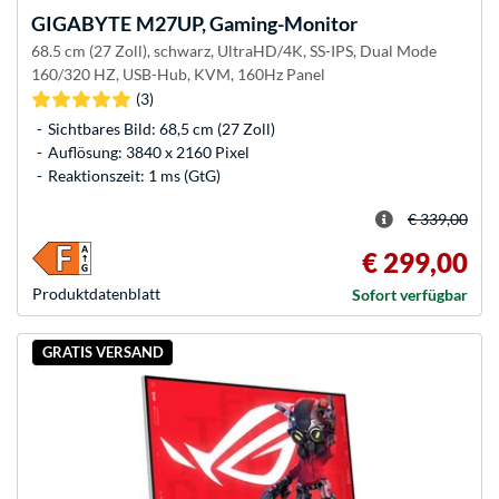
GIGABYTE
M27UP, Gaming-Monitor
68.5 cm (27 Zoll), schwarz, UltraHD/4K, SS-IPS, Dual Mode
160/320 HZ, USB-Hub, KVM, 160Hz Panel
(3)
Sichtbares Bild: 68,5 cm (27 Zoll)
Auflösung: 3840 x 2160 Pixel
Reaktionszeit: 1 ms (GtG)
€ 339,00
€ 299,00
Produkt­datenblatt
Sofort verfügbar
GRATIS VERSAND