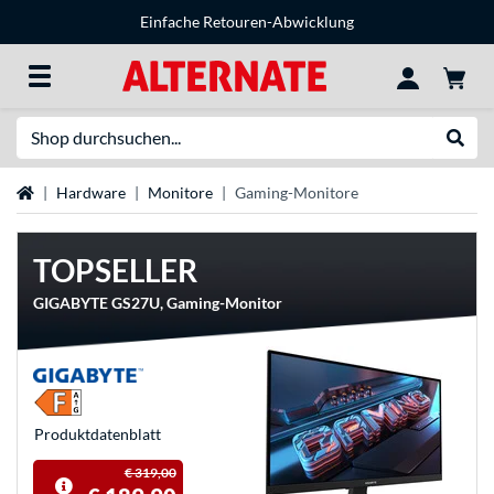
Einfache Retouren-Abwicklung
Suche
Suche
Startseite
Hardware
Monitore
Gaming-Monitore
TOPSELLER
GIGABYTE GS27U, Gaming-Monitor
Produkt­datenblatt
€ 319,00