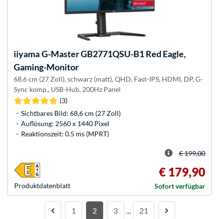
iiyama
G-Master GB2771QSU-B1 Red Eagle,
Gaming-Monitor
68.6 cm (27 Zoll), schwarz (matt), QHD, Fast-IPS, HDMI, DP, G-
Sync komp., USB-Hub, 200Hz Panel
(3)
Sichtbares Bild: 68,6 cm (27 Zoll)
Auflösung: 2560 x 1440 Pixel
Reaktionszeit: 0.5 ms (MPRT)
€ 199,00
€ 179,90
Produkt­datenblatt
Sofort verfügbar
1
2
3
21
…