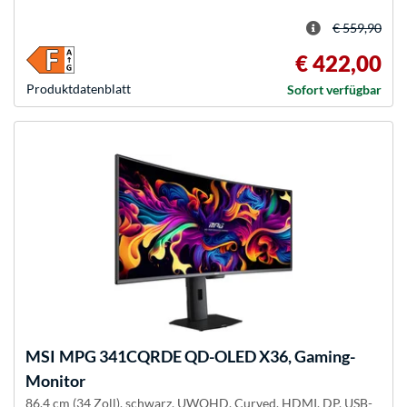
€ 559,90
€ 422,00
Produkt­datenblatt
Sofort verfügbar
MSI
MPG 341CQRDE QD-OLED X36, Gaming-
Monitor
86.4 cm (34 Zoll), schwarz, UWQHD, Curved, HDMI, DP, USB-