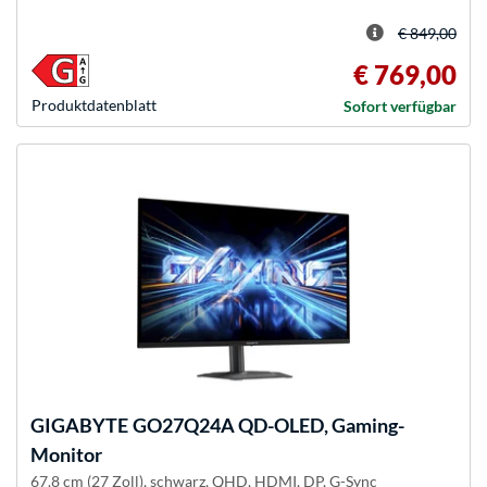
€ 849,00
€ 769,00
Produkt­datenblatt
Sofort verfügbar
GIGABYTE
GO27Q24A QD-OLED, Gaming-
Monitor
67.8 cm (27 Zoll), schwarz, QHD, HDMI, DP, G-Sync