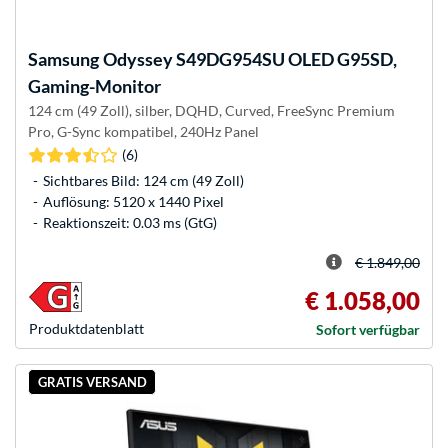
Samsung
Odyssey S49DG954SU OLED G95SD,
Gaming-Monitor
124 cm (49 Zoll), silber, DQHD, Curved, FreeSync Premium
Pro, G-Sync kompatibel, 240Hz Panel
(6)
Sichtbares Bild: 124 cm (49 Zoll)
Auflösung: 5120 x 1440 Pixel
Reaktionszeit: 0.03 ms (GtG)
€ 1.849,00
€ 1.058,00
Produkt­datenblatt
Sofort verfügbar
GRATIS VERSAND