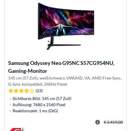
Samsung
Odyssey Neo G95NC S57CG954NU,
Gaming-Monitor
145 cm (57 Zoll), weiß/schwarz, UWUHD, VA, AMD Free-Sync,
G-Sync kompatibel, 240Hz Panel
(23)
Sichtbares Bild: 145 cm (57 Zoll)
Auflösung: 7680 x 2160 Pixel
Reaktionszeit: 1 ms (GtG)
€ 2.419,00