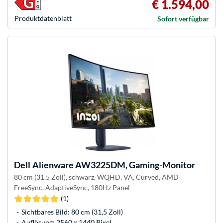
€ 1.594,00
Produkt­datenblatt
Sofort verfügbar
Dell
Alienware AW3225DM, Gaming-Monitor
80 cm (31.5 Zoll), schwarz, WQHD, VA, Curved, AMD
FreeSync, AdaptiveSync, 180Hz Panel
(1)
Sichtbares Bild: 80 cm (31,5 Zoll)
Auflösung: 2560 x 1440 Pixel