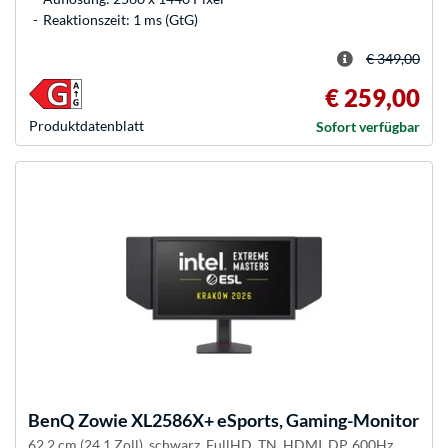
Reaktionszeit: 1 ms (GtG)
€ 349,00
€ 259,00
Produkt­datenblatt
Sofort verfügbar
BenQ
Zowie XL2586X+ eSports, Gaming-Monitor
62.2 cm (24.1 Zoll), schwarz, FullHD, TN, HDMI, DP, 600Hz