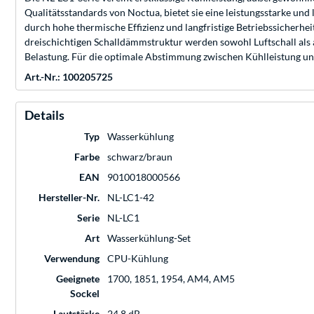
Qualitätsstandards von Noctua, bietet sie eine leistungsstarke un
durch hohe thermische Effizienz und langfristige Betriebssicherh
dreischichtigen Schalldämmstruktur werden sowohl Luftschall als 
Belastung. Für die optimale Abstimmung zwischen Kühlleistung un
Art.-Nr.: 100205725
Details
Typ
Wasserkühlung
Farbe
schwarz/braun
EAN
9010018000566
Hersteller-Nr.
NL-LC1-42
Serie
NL-LC1
Art
Wasserkühlung-Set
Verwendung
CPU-Kühlung
Geeignete
1700, 1851, 1954, AM4, AM5
Sockel
Lautstärke
24,8 dB