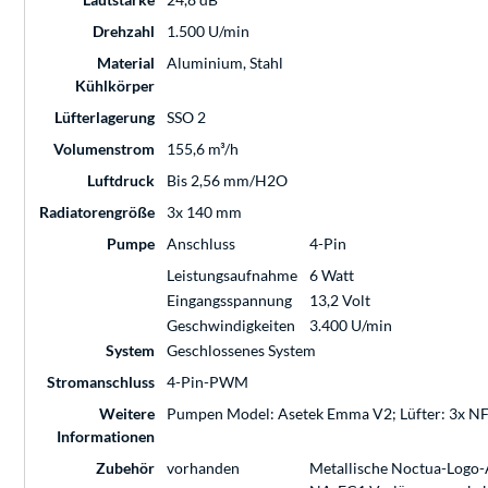
Drehzahl
1.500 U/min
Material
Aluminium, Stahl
Kühlkörper
Lüfterlagerung
SSO 2
Volumenstrom
155,6 m³/h
Luftdruck
Bis 2,56 mm/H2O
Radiatorengröße
3x 140 mm
Pumpe
Anschluss
4-Pin
Leistungsaufnahme
6 Watt
Eingangsspannung
13,2 Volt
Geschwindigkeiten
3.400 U/min
System
Geschlossenes System
Stromanschluss
4-Pin-PWM
Weitere
Pumpen Model: Asetek Emma V2; Lüfter: 3x N
Informationen
Zubehör
vorhanden
Metallische Noctua-Logo