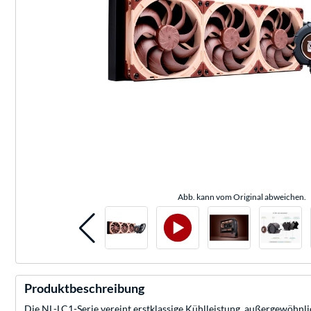
Abb. kann vom Original abweichen.
Produktbeschreibung
Die NL-LC1-Serie vereint erstklassige Kühlleistung, außergewöhnl