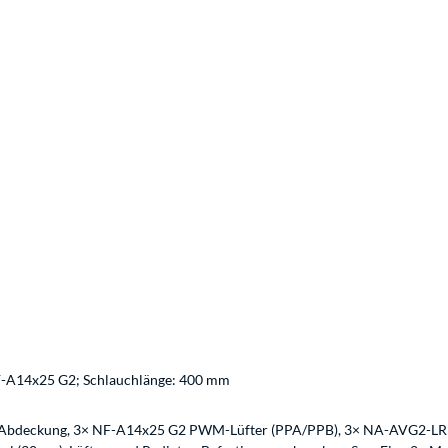
F-A14x25 G2; Schlauchlänge: 400 mm
-Abdeckung, 3× NF-A14x25 G2 PWM-Lüfter (PPA/PPB), 3× NA-AVG2-LR An