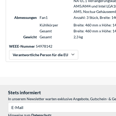
NA-EC1 Verlängerungskabe
AM5/AM4 und Intel LGA18
AM5, Noctua-Gehäuseemb
Abmessungen
Fan1
Anzahl: 3 Stück, Breite: 
Kühlkörper
Breite: 460 mm x Höhe: 1
Gesamt
Breite: 460 mm x Höhe: 1
Gewicht
Gesamt
2,3 kg
WEEE-Nummer
54978142
Verantwortliche Person für die EU
Stets informiert
In unserem Newsletter warten exklusive Angebote, Gutschein- & Ge
E-Mail
Hinweise zum
Datenschutz