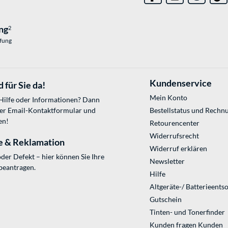
ng
2
üfung
Kundenservice
 für Sie da!
Mein Konto
 Hilfe oder Informationen? Dann
ser
Email-Kontaktformular
und
Bestellstatus und Rechn
en!
Retourencenter
Widerrufsrecht
e & Reklamation
Widerruf erklären
der Defekt – hier können Sie Ihre
Newsletter
beantragen.
Hilfe
Altgeräte-/ Batterieents
Gutschein
Tinten- und Tonerfinder
Kunden fragen Kunden