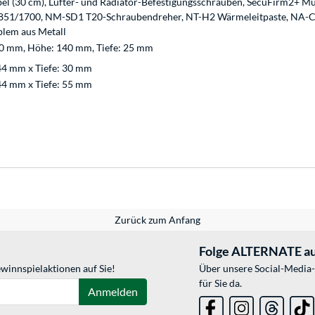
l (30 cm), Lüfter- und Radiator-Befestigungsschrauben, SecuFirm2+ M
51/1700, NM-SD1 T20-Schraubendreher, NT-H2 Wärmeleitpaste, NA-C
lem aus Metall
140 mm, Höhe: 140 mm, Tiefe: 25 mm
44 mm x Tiefe: 30 mm
44 mm x Tiefe: 55 mm
Zurück zum Anfang
Folge ALTERNATE au
winnspielaktionen auf Sie!
Über unsere Social-Media-
für Sie da.
Anmelden