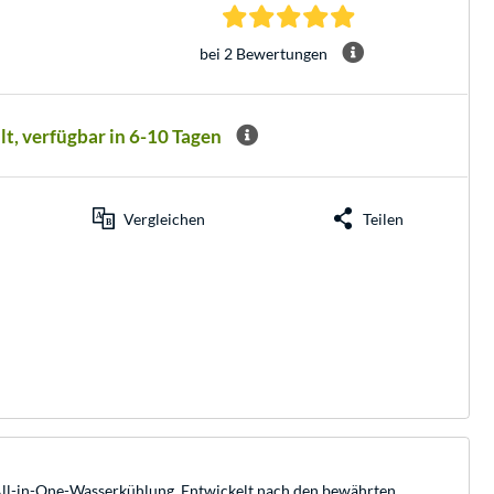
5.0 Sterne bei 2 Be
bei 2 Bewertungen
lt, verfügbar in 6-10 Tagen
Vergleichen
Teilen
 All-in-One-Wasserkühlung. Entwickelt nach den bewährten