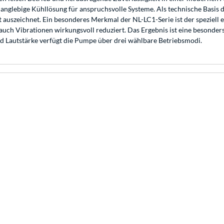
d langlebige Kühllösung für anspruchsvolle Systeme. Als technische Basi
eit auszeichnet. Ein besonderes Merkmal der NL-LC1-Serie ist der spez
auch Vibrationen wirkungsvoll reduziert. Das Ergebnis ist eine besonder
d Lautstärke verfügt die Pumpe über drei wählbare Betriebsmodi.