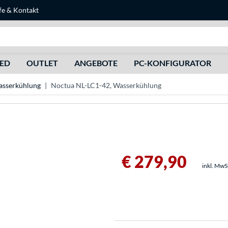
fe
&
Kontakt
Suche
HED
OUTLET
ANGEBOTE
PC-KONFIGURATOR
sserkühlung
Noctua NL-LC1-42, Wasserkühlung
€ 279,90
inkl. MwS