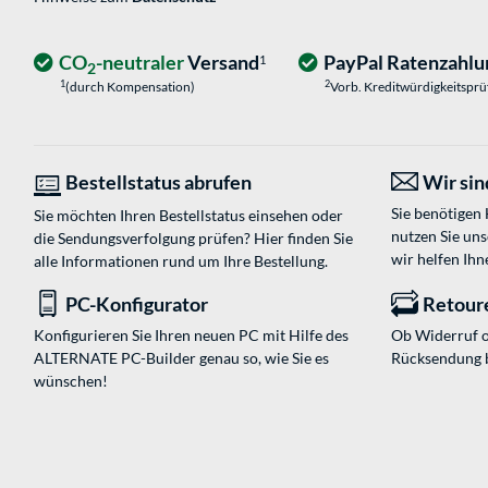
CO
-neutraler
Versand
PayPal Ratenzahlu
1
2
1
2
(durch Kompensation)
Vorb. Kreditwürdigkeitspr
Bestellstatus abrufen
Wir sind
Sie benötigen
Sie möchten Ihren Bestellstatus einsehen oder
nutzen Sie un
die Sendungsverfolgung prüfen? Hier finden Sie
wir helfen Ihn
alle Informationen rund um Ihre Bestellung.
PC-Konfigurator
Retour
Konfigurieren Sie Ihren neuen PC mit Hilfe des
Ob Widerruf o
ALTERNATE PC-Builder genau so, wie Sie es
Rücksendung 
wünschen!