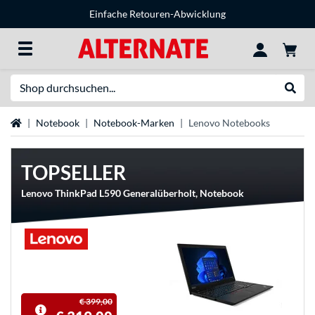
Einfache Retouren-Abwicklung
Suche
Suche
Startseite
Notebook
Notebook-Marken
Lenovo Notebooks
TOPSELLER
Lenovo ThinkPad L590 Generalüberholt, Notebook
€ 399,00