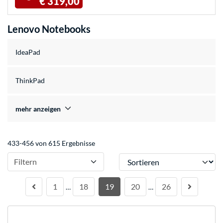
€ 319,00
Lenovo Notebooks
IdeaPad
ThinkPad
mehr anzeigen
433-456 von 615 Ergebnisse
Sortieren
Filtern
1
18
19
20
26
…
…