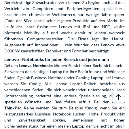
Bereich stetige Zuwachsraten verzeichnen. Zu Beginn noch auf den
Vertrieb von Computern und Peripheriegeräten spezialisiert,
brachte der chinesische Weltkonzern nur wenige Jahre später
(Ende der 80er Jahre) seine eigenen Produkte auf den Markt. Im
Laufe der Jahre fusionierte Lenovo mit IBM und NEC, kaufte
Motorola Mobility auf und wuchs damit zu einem weltweit
führenden Computerhersteller. Die Firma legt ihr Haupt-
Augenmerk auf Innovationen – kein Wunder, dass Lenovo etwa
5.000 Wissenschaftler, Techniker und Forscher beschäftigt.
Lenovo - Notebooks für jeden Bereich und jedermann
Bei den
Lenovo Notebooks
können Sie sich einer Sache sicher sein:
Sie werden den richtigen Laptop für Ihre Bedürfnisse und Wünsche
finden. Egal ob Business Notebook oder Gaming-Laptop: bei Lenovo
werden Sie fündig. Alle Lenovo Laptop-Reihen bestehen aus
verschiedenen Serien, die sich voneinander unterscheiden. Jede
Unterscheidung bedeutet eine andere Spezialisierung, die Ihre
speziellen Wünsche und Bedürfnisse erfüllt. Bei der
Lenovo
ThinkPad
Reihe werden Sie zum Beispiel fündig, wenn Sie ein
leistungsstarkes Business Notebook suchen. Hohe Produktivität
und Zuverlässigkeit sorgen, gemeinsam mit hoher
Sicherheitsleistung, für einen idealen Laptop, der Sie nicht im Stich