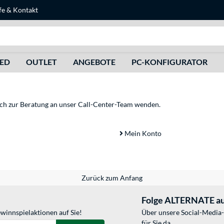
fe
&
Kontakt
Suche
HED
OUTLET
ANGEBOTE
PC-KONFIGURATOR
sich zur Beratung an unser Call-Center-Team wenden.
Mein Konto
Zurück zum Anfang
Folge ALTERNATE au
winnspielaktionen auf Sie!
Über unsere Social-Media-
für Sie da.