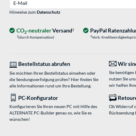
E-Mail
Hinweise zum
Datenschutz
CO
-neutraler
Versand
PayPal Ratenzahlu
1
2
1
2
(durch Kompensation)
Vorb. Kreditwürdigkeitspr
Bestellstatus abrufen
Wir sind
Sie benötigen
Sie möchten Ihren Bestellstatus einsehen oder
nutzen Sie un
die Sendungsverfolgung prüfen? Hier finden Sie
wir helfen Ihn
alle Informationen rund um Ihre Bestellung.
PC-Konfigurator
Retour
Konfigurieren Sie Ihren neuen PC mit Hilfe des
Ob Widerruf o
ALTERNATE PC-Builder genau so, wie Sie es
Rücksendung 
wünschen!