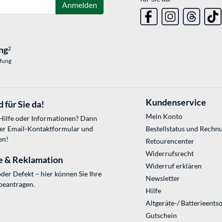
Anmelden
ng
2
üfung
Kundenservice
 für Sie da!
Mein Konto
 Hilfe oder Informationen? Dann
ser
Email-Kontaktformular
und
Bestellstatus und Rechn
en!
Retourencenter
Widerrufsrecht
e & Reklamation
Widerruf erklären
der Defekt – hier können Sie Ihre
Newsletter
beantragen.
Hilfe
Altgeräte-/ Batterieents
Gutschein