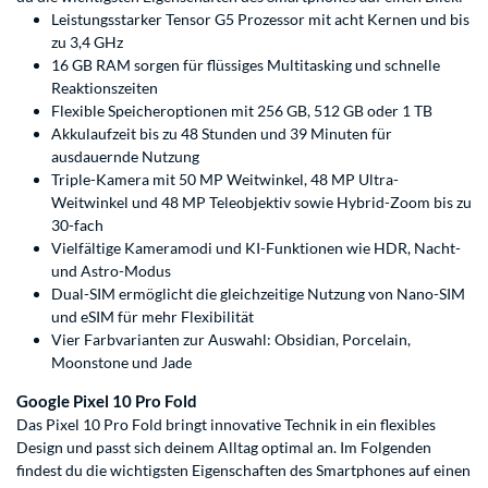
Leistungsstarker Tensor G5 Prozessor mit acht Kernen und bis
zu 3,4 GHz
16 GB RAM sorgen für flüssiges Multitasking und schnelle
Reaktionszeiten
Flexible Speicheroptionen mit 256 GB, 512 GB oder 1 TB
Akkulaufzeit bis zu 48 Stunden und 39 Minuten für
ausdauernde Nutzung
Triple-Kamera mit 50 MP Weitwinkel, 48 MP Ultra-
Weitwinkel und 48 MP Teleobjektiv sowie Hybrid-Zoom bis zu
30-fach
Vielfältige Kameramodi und KI-Funktionen wie HDR, Nacht-
und Astro-Modus
Dual-SIM ermöglicht die gleichzeitige Nutzung von Nano-SIM
und eSIM für mehr Flexibilität
Vier Farbvarianten zur Auswahl: Obsidian, Porcelain,
Moonstone und Jade
Google Pixel 10 Pro Fold
Das Pixel 10 Pro Fold bringt innovative Technik in ein flexibles
Design und passt sich deinem Alltag optimal an. Im Folgenden
findest du die wichtigsten Eigenschaften des Smartphones auf einen