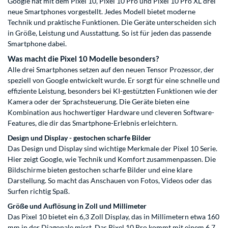
Google hat mit dem Pixel 10, Pixel 10 Pro und Pixel 10 Pro XL drei
neue Smartphones vorgestellt. Jedes Modell bietet moderne
Technik und praktische Funktionen. Die Geräte unterscheiden sich
in Größe, Leistung und Ausstattung. So ist für jeden das passende
Smartphone dabei.
Was macht die Pixel 10 Modelle besonders?
Alle drei Smartphones setzen auf den neuen Tensor Prozessor, der
speziell von Google entwickelt wurde. Er sorgt für eine schnelle und
effiziente Leistung, besonders bei KI-gestützten Funktionen wie der
Kamera oder der Sprachsteuerung. Die Geräte bieten eine
Kombination aus hochwertiger Hardware und cleveren Software-
Features, die dir das Smartphone-Erlebnis erleichtern.
Design und Display - gestochen scharfe Bilder
Das Design und Display sind wichtige Merkmale der Pixel 10 Serie.
Hier zeigt Google, wie Technik und Komfort zusammenpassen. Die
Bildschirme bieten gestochen scharfe Bilder und eine klare
Darstellung. So macht das Anschauen von Fotos, Videos oder das
Surfen richtig Spaß.
Größe und Auflösung in Zoll und Millimeter
Das Pixel 10 bietet ein 6,3 Zoll Display, das in Millimetern etwa 160
mm in der Diagonale misst. Das Pixel 10 Pro kommt mit einem 6,7