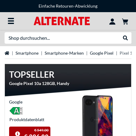
Einfache Retouren-Abwicklung
Suche
Suche
Startseite
Smartphone
Smartphone-Marken
Google Pixel
Pixel 10
TOPSELLER
Google Pixel 10a 128GB, Handy
Google
Produkt­datenblatt
€ 549,00