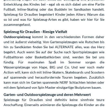
Entwicklung des Kindes bei - egal ob es sich dabei um eine Partie
Fußball, Inline-Skating oder das Buddeln im Sandkasten handelt.
Spielzeug für Draußen begeistert Kinder jeden Alters: Warum das
so ist und was für Spielzeug-Arten es gibt, haben wir hier für Sie
zusammengefasst.
Spielzeug für Draußen - Riesige Vielfalt
Outdoorspielzeug
kommt in den verschiedensten Formen daher
und ist äußerst vielseitig. Von Gartenspielzeugen wie Rutschen bis
hin zu Sandkästen finden Sie bei ALTERNATE alles, was das Herz
begehrt. Auch wenn Sie auf der Suche nach Sportspielzeugen wie
Fußballtoren oder Basketballkörben sind, werden Sie bei uns
fündig. Für maximalen Spaß im Sommer sorgen die
Wasserspielzeuge von Hape, BIG und Co. Und wer noch mehr
Action will, kann sich mit Inline-Skatern, Skateboards und Scootern
auf spannende und herausfordernde Touren begeben. Zusätzlich
kann man sich im Garten spannende NERF Schlachten leisten oder
mit dem Spielsand von Spin Master einzigartige Skulpturen bauen.
Garten- und Outdoorspielzeuge und deren Mehrwert
Spielzeuge für Draußen sind definitiv keine sinnfreie teure
Anschaffung. Einerseits animieren die Spielzeuge die Kinder an die