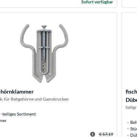
Sofort verfügbar
hörnklammer
fisc
ck, für Rehgehörne und Gamskrucken
Düb
hellgr
-teiliges Sortiment
mer
Beh
Stü
€ 57,19
Düb