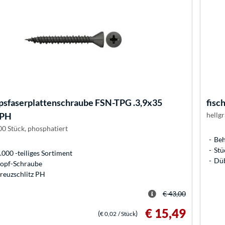
psfaserplattenschraube FSN-TPG .3,9x35
fisc
 PH
hellg
00 Stück, phosphatiert
Beh
Stü
000 -teiliges Sortiment
Düb
kopf-Schraube
reuzschlitz PH
€ 43,00
€ 15,49
(
)
€ 0,02
/ Stück