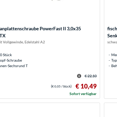
anplattenschraube PowerFast II 3,0x35
fisc
 TX
Sen
it Vollgewinde, Edelstahl A2
schwa
0 Stück
Men
kopf-Schraube
Typ
Innen-Sechsrund T
Beh
€ 22,10
€ 10,49
(
)
€ 0,05
/ Stück
Sofort verfügbar