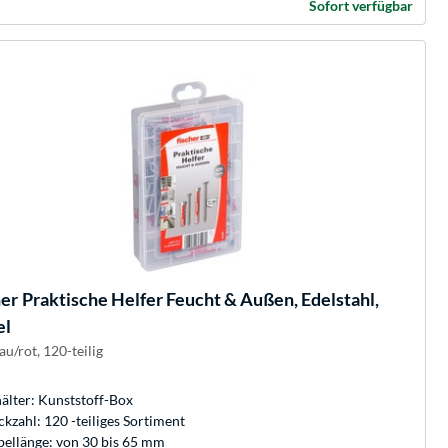
Sofort verfügbar
her
Praktische Helfer Feucht & Außen, Edelstahl,
el
au/rot, 120-teilig
älter: Kunststoff-Box
ckzahl: 120 -teiliges Sortiment
ellänge: von 30 bis 65 mm