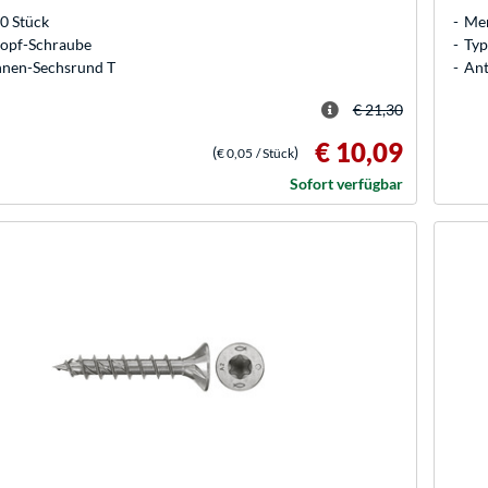
0 Stück
Men
kopf-Schraube
Typ
Innen-Sechsrund T
Ant
€ 21,30
€ 10,09
(
)
€ 0,05
/ Stück
Sofort verfügbar