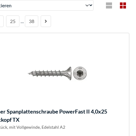
ren
25
38
…
her
Spanplattenschraube PowerFast II 4,0x25
kopf TX
tück, mit Vollgewinde, Edelstahl A2