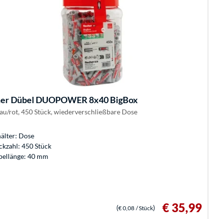
her
Dübel DUOPOWER 8x40 BigBox
rau/rot, 450 Stück, wiederverschließbare Dose
älter: Dose
ckzahl: 450 Stück
ellänge: 40 mm
€ 35,99
(
)
€ 0,08
/ Stück