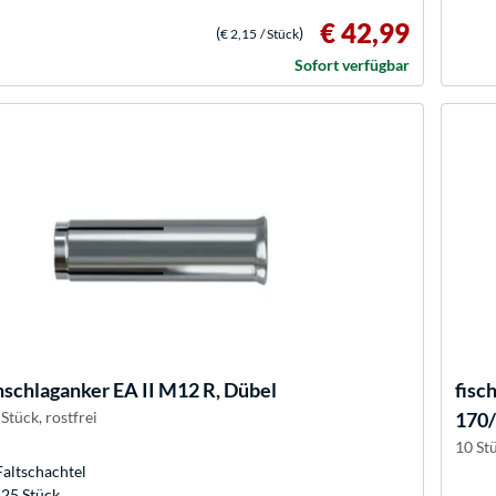
€ 42,99
(
)
€ 2,15
/ Stück
Sofort verfügbar
nschlaganker EA II M12 R, Dübel
fisc
 Stück, rostfrei
170/
10 Stü
Faltschachtel
 25 Stück