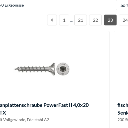
Sortie
90 Ergebnisse
1
21
22
23
24
…
anplattenschraube PowerFast II 4,0x20
fisc
 TX
Senk
it Vollgewinde, Edelstahl A2
200 S