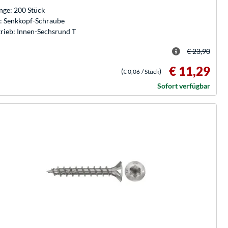
ge: 200 Stück
: Senkkopf-Schraube
rieb: Innen-Sechsrund T
€ 23,90
€ 11,29
(
)
€ 0,06
/ Stück
Sofort verfügbar