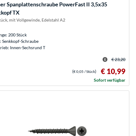
her
Spanplattenschraube PowerFast II 3,5x35
kopf TX
tück, mit Vollgewinde, Edelstahl A2
ge: 200 Stück
: Senkkopf-Schraube
rieb: Innen-Sechsrund T
€ 23,20
€ 10,99
(
)
€ 0,05
/ Stück
Sofort verfügbar