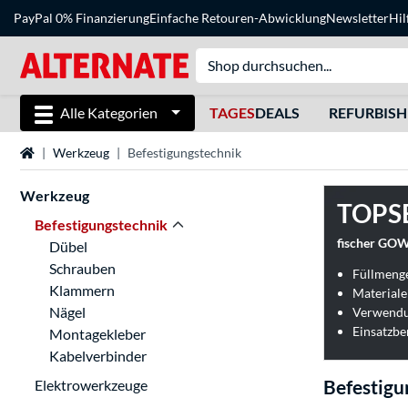
PayPal 0% Finanzierung
Einfache Retouren-Abwicklung
Newsletter
Hil
Alle Kategorien
TAGES
DEALS
REFURBIS
Startseite
Werkzeug
Befestigungstechnik
Werkzeug
TOPS
Befestigungstechnik
fischer GOW
Dübel
Schrauben
Füllmenge
Klammern
Nägel
Verwendu
Einsatzbe
Montagekleber
Kabelverbinder
Befestigu
Elektrowerkzeuge