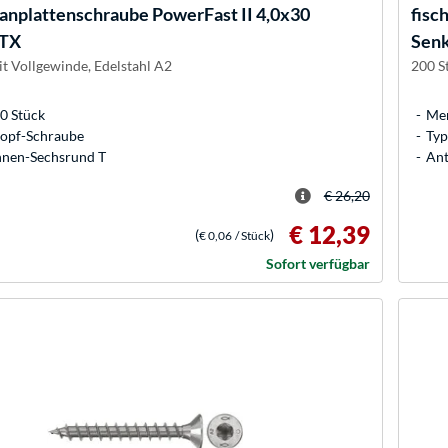
anplattenschraube PowerFast II 4,0x30
fisc
 TX
Senk
it Vollgewinde, Edelstahl A2
200 S
0 Stück
Men
kopf-Schraube
Typ
Innen-Sechsrund T
Ant
€ 26,20
€ 12,39
(
)
€ 0,06
/ Stück
Sofort verfügbar