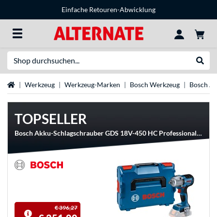
Einfache Retouren-Abwicklung
Suche
Suche
Startseite
Werkzeug
Werkzeug-Marken
Bosch Werkzeug
Bosch A
TOPSELLER
Bosch Akku-Schlagschrauber GDS 18V-450 HC Professional solo, 18Volt
€ 396,27