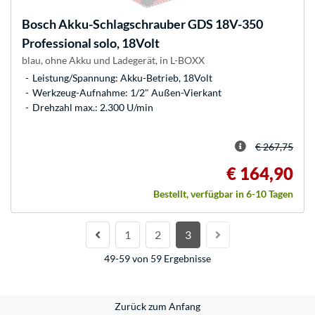
Bosch
Akku-Schlagschrauber GDS 18V-350
Professional solo, 18Volt
blau, ohne Akku und Ladegerät, in L-BOXX
Leistung/Spannung: Akku-Betrieb, 18Volt
Werkzeug-Aufnahme: 1/2" Außen-Vierkant
Drehzahl max.: 2.300 U/min
€ 267,75
€ 164,90
Bestellt, verfügbar in 6-10 Tagen
1
2
3
49-59 von 59 Ergebnisse
Zurück zum Anfang