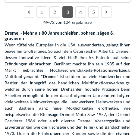
1
2
3
4
5
49-72 von 104 Ergebnisse
Dremel - Mehr als 80 Jahre schleifen, bohren, sägen &
gravieren
Wenn tüftelnde Europäer in die USA auswanderten, gelang ihnen
bisweilen Großartiges. So auch dem Österreicher Albert J. Dremel,
dessen innovative Ideen & viel Fleiß ihm 55 Patente auf seine
Erfindungen einbrachten. Berühmt machte ihn sein 1935 auf den
Markt gebrachtes Hochgeschwindigkeits-Rotationswerkzeug,
Multitool genannt. "
Dremel
" ist seitdem für viele Handwerker und
Bastler der Inbegriff des handlichen Multifunktionswerkzeugs,
welches durch seine hohen Drehzahlen höchste Präzision beim
Arbeiten ermöglicht. In den darauffolgenden Jahrzehnten folgten
viele weitere Kleinwerkzeuge, die Handwerkern, Heimwerkern und
auch Bastlern ganz neue Möglichkeiten eröffneten, wie
beispielsweise die Kleinsäge Dremel Moto Saw 1957, der Dremel
Gravierer 1964 oder auch diverse Dremel Vorsatzgeräte und
Erweiterungen wie die Tischsäge und der Teller- und Bandschleifer
1973. Durch die Erfahrungen der Kunden sowie die der eigenen