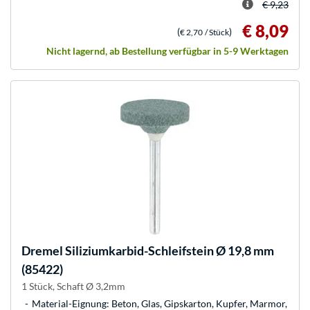
€ 9,23
€ 8,09
(
)
€ 2,70
/ Stück
Nicht lagernd, ab Bestellung verfügbar in 5-9 Werktagen
Dremel
Siliziumkarbid-Schleifstein Ø 19,8 mm
(85422)
1 Stück, Schaft Ø 3,2mm
Material-Eignung: Beton, Glas, Gipskarton, Kupfer, Marmor,