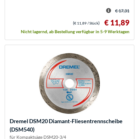
€ 17,31
€ 11,89
(
)
€ 11,89
/ Stück
Nicht lagernd, ab Bestellung verfügbar in 5-9 Werktagen
Dremel
DSM20 Diamant-Fliesentrennscheibe
(DSM540)
für Kompaktsäge DSM20-3/4