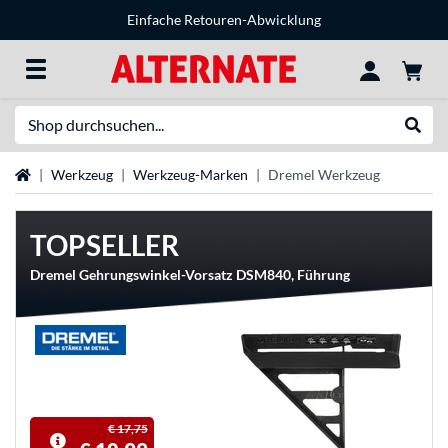
Einfache Retouren-Abwicklung
Suche
Suche
Startseite
Werkzeug
Werkzeug-Marken
Dremel Werkzeug
TOPSELLER
Dremel Gehrungswinkel-Vorsatz DSM840, Führung
€ 17,75