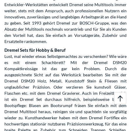
Entwickler-Werkstätten entwickelt Dremel seine Multitools immer
weiter, stets mit dem Anspruch, auch professionellen Nutzern ein
innovatives, zuverlässiges und langlebiges Arbeitsgerät an die Hand
zu geben. Seit 1993 gehört Dremel zur BOSCH-Gruppe, was den
Absatz der Multitools nochmals vorantrieb und für Sie als Kunden
den Vorteil hat, dass Sie einfach an Vorsatzgeräte, Zubehör und
Ersatzteile rankommen.
Dremel Sets für Hobby & Beruf
Lust, mal wieder etwas Selbstgemachtes zu verschenken? Wie wäre
es mit einem Schachbrett? Mit der Dremel DSM20
Kompaktkreissäge ist das gar kein Problem. Durch die
ausgezeichnete Sicht auf das Werkstück bearbeiten Sie mit der
Dremel DSM20 Holz, Metall, Kunststoff Stein & Fliesen mit
unglaublicher Präzision. Oder verzieren Sie kunstvoll Gläser,
Flaschen etc. mit dem Dremel Gravierer. Auch im Freizeitbereich
ist ein Dremel Set durchaus hilfreich, beispielsweise bei der
Bootspflege: Blasen am Bootsrumpf fräsen Sie einfach mit dem
Dremel Multitool heraus, reinigen sie und spachteln sie sorgfältig
wieder zu. Kunsthandwerker haben mit dem Dremel Fortiflex ein
hochwertiges stationär nutzbares Präzisionswerkzeug, für das eine
breite Palette an Zubehör zum Schneiden, Trennen, Schleifen,