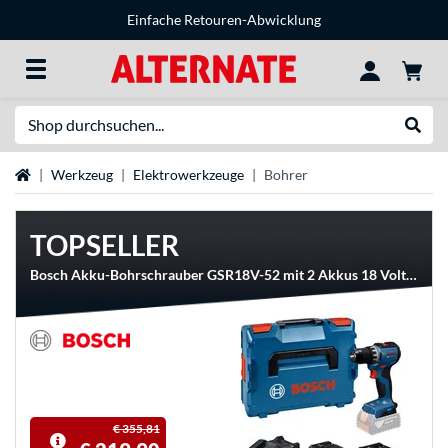
Einfache Retouren-Abwicklung
Suche
Suche
Startseite
Werkzeug
Elektrowerkzeuge
Bohrer
TOPSELLER
Bosch Akku-Bohrschrauber GSR18V-52 mit 2 Akkus 18 Volt 4.0 Ah und 2.0 Ah in L-BOXX
€ 355,81