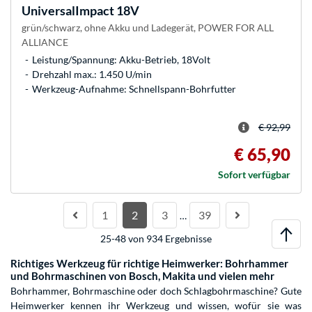
UniversalImpact 18V
grün/schwarz, ohne Akku und Ladegerät, POWER FOR ALL
ALLIANCE
Leistung/Spannung: Akku-Betrieb, 18Volt
Drehzahl max.: 1.450 U/min
Werkzeug-Aufnahme: Schnellspann-Bohrfutter
€ 92,99
€ 65,90
Sofort verfügbar
1
2
3
39
…
25-48 von 934 Ergebnisse
Richtiges Werkzeug für richtige Heimwerker: Bohrhammer
und Bohrmaschinen von Bosch, Makita und vielen mehr
Bohrhammer, Bohrmaschine oder doch Schlagbohrmaschine? Gute
Heimwerker kennen ihr Werkzeug und wissen, wofür sie was