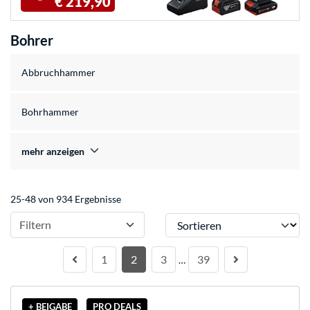
€ 219,90
Bohrer
Abbruchhammer
Bohrhammer
mehr anzeigen
25-48 von 934 Ergebnisse
Sortieren
Filtern
1
2
3
39
…
+ BEIGABE
PRO DEALS