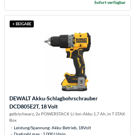
Sofort verfügbar
+ BEIGABE
DEWALT
Akku-Schlagbohrschrauber
DCD805E2T, 18 Volt
gelb/schwarz, 2x POWERSTACK Li-Ion-Akku 1,7 Ah, in T STAK
Box
Leistung/Spannung: Akku-Betrieb, 18Volt
Drehzahl max.: 2.000 U/min