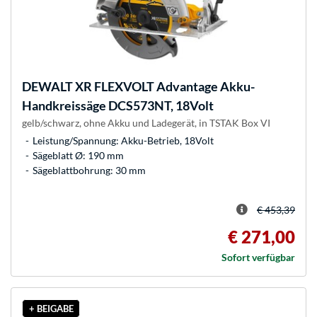
DEWALT
XR FLEXVOLT Advantage Akku-
Handkreissäge DCS573NT, 18Volt
gelb/schwarz, ohne Akku und Ladegerät, in TSTAK Box VI
Leistung/Spannung: Akku-Betrieb, 18Volt
Sägeblatt Ø: 190 mm
Sägeblattbohrung: 30 mm
€ 453,39
€ 271,00
Sofort verfügbar
+ BEIGABE