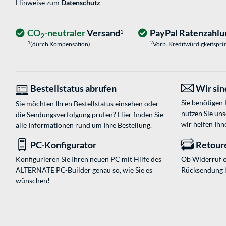
Hinweise zum
Datenschutz
CO
-neutraler
Versand
PayPal Ratenzahlu
1
2
1
2
(durch Kompensation)
Vorb. Kreditwürdigkeitspr
Bestellstatus abrufen
Wir sind
Sie benötigen
Sie möchten Ihren Bestellstatus einsehen oder
nutzen Sie un
die Sendungsverfolgung prüfen? Hier finden Sie
wir helfen Ihn
alle Informationen rund um Ihre Bestellung.
PC-Konfigurator
Retour
Konfigurieren Sie Ihren neuen PC mit Hilfe des
Ob Widerruf o
ALTERNATE PC-Builder genau so, wie Sie es
Rücksendung 
wünschen!