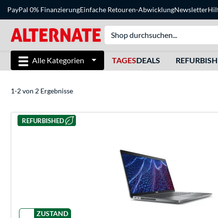
PayPal 0% Finanzierung
Einfache Retouren-Abwicklung
Newsletter
Hil
Alle Kategorien
TAGES
DEALS
REFURBIS
1-2 von 2 Ergebnisse
REFURBISHED
ZUSTAND