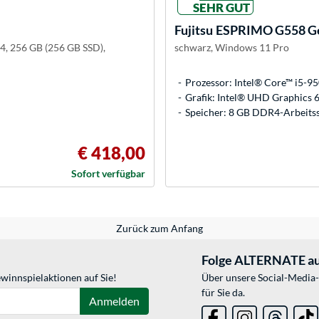
SEHR GUT
Fujitsu
ESPRIMO G558 Gen
4, 256 GB (256 GB SSD),
schwarz, Windows 11 Pro
Prozessor: Intel® Core™ i5-9
Grafik: Intel® UHD Graphics 
Speicher: 8 GB DDR4-Arbeitss
€ 418,00
Sofort verfügbar
Zurück zum Anfang
Folge ALTERNATE au
winnspielaktionen auf Sie!
Über unsere Social-Media-
für Sie da.
Anmelden