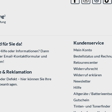
ng
2
üfung
Kundenservice
 für Sie da!
Mein Konto
 Hilfe oder Informationen? Dann
ser
Email-Kontaktformular
und
Bestellstatus und Rechn
en!
Retourencenter
Widerrufsrecht
e & Reklamation
Widerruf erklären
der Defekt – hier können Sie Ihre
Newsletter
beantragen.
Hilfe
Altgeräte-/ Batterieents
Gutschein
Tinten- und Tonerfinder