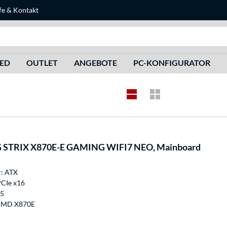
fe
&
Kontakt
Suche
HED
OUTLET
ANGEBOTE
PC-KONFIGURATOR
STRIX X870E-E GAMING WIFI7 NEO, Mainboard
: ATX
PCIe x16
M5
 AMD X870E