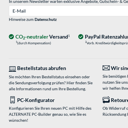
In unserem Newsletter warten exklusive Angebote, Gutschein- & Ge
E-Mail
Hinweise zum
Datenschutz
CO
-neutraler
Versand
PayPal Ratenzahlu
1
2
1
2
(durch Kompensation)
Vorb. Kreditwürdigkeitspr
Bestellstatus abrufen
Wir sind
Sie benötigen
Sie möchten Ihren Bestellstatus einsehen oder
nutzen Sie un
die Sendungsverfolgung prüfen? Hier finden Sie
wir helfen Ihn
alle Informationen rund um Ihre Bestellung.
PC-Konfigurator
Retour
Konfigurieren Sie Ihren neuen PC mit Hilfe des
Ob Widerruf o
ALTERNATE PC-Builder genau so, wie Sie es
Rücksendung 
wünschen!