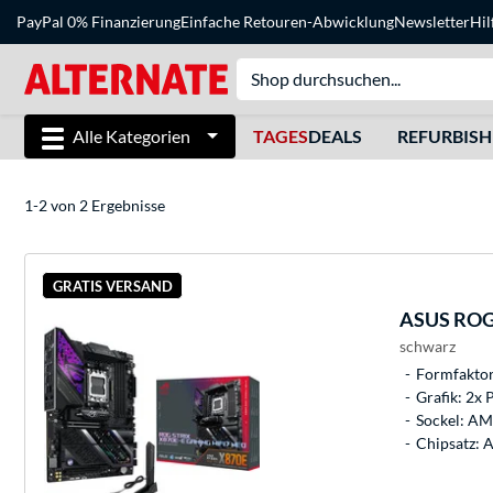
PayPal 0% Finanzierung
Einfache Retouren-Abwicklung
Newsletter
Hil
Alle Kategorien
TAGES
DEALS
REFURBIS
1-2 von 2 Ergebnisse
GRATIS VERSAND
ASUS
ROG 
schwarz
Formfaktor
Grafik: 2x 
Sockel: A
Chipsatz: