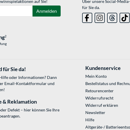
winnspielaktionen auf Sie!
Über unsere Social-Media-
für Sie da.
Anmelden
ng
2
üfung
Kundenservice
 für Sie da!
Mein Konto
 Hilfe oder Informationen? Dann
ser
Email-Kontaktformular
und
Bestellstatus und Rechn
en!
Retourencenter
Widerrufsrecht
e & Reklamation
Widerruf erklären
der Defekt – hier können Sie Ihre
Newsletter
beantragen.
Hilfe
Altgeräte-/ Batterieents