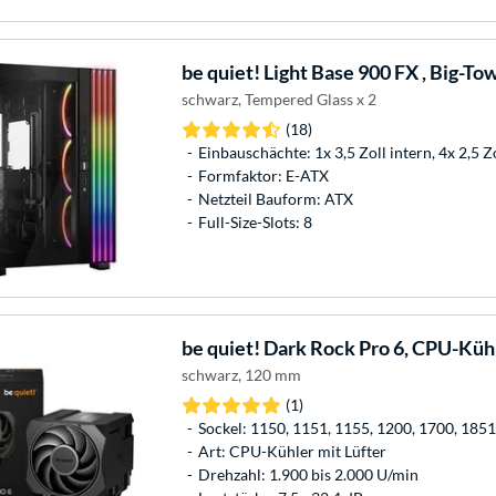
be quiet!
Light Base 900 FX , Big-T
schwarz, Tempered Glass x 2
(18)
Einbauschächte: 1x 3,5 Zoll intern, 4x 2,5 Z
Formfaktor: E-ATX
Netzteil Bauform: ATX
Full-Size-Slots: 8
be quiet!
Dark Rock Pro 6, CPU-Küh
schwarz, 120 mm
(1)
Sockel: 1150, 1151, 1155, 1200, 1700, 18
Art: CPU-Kühler mit Lüfter
Drehzahl: 1.900 bis 2.000 U/min