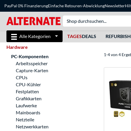
PayPal 0% Finanzierung
Einfache Retouren-Abwicklung
Newsletter
Hil
Alle Kategorien
TAGES
DEALS
REFURBIS
Hardware
1-4 von 4 Erge
PC-Komponenten
Arbeitsspeicher
Capture-Karten
CPUs
CPU-Kühler
Festplatten
Grafikkarten
Laufwerke
Mainboards
Netzteile
Netzwerkkarten