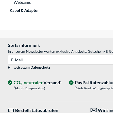
Webcams
Kabel & Adapter
Stets informiert
In unserem Newsletter warten exklusive Angebote, Gutschein- & Ge
E-Mail
Hinweise zum
Datenschutz
CO
-neutraler
Versand
PayPal Ratenzahlu
1
2
1
2
(durch Kompensation)
Vorb. Kreditwürdigkeitspr
Bestellstatus abrufen
Wir sind