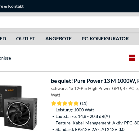
fe
&
Kontakt
Suche
HED
OUTLET
ANGEBOTE
PC-KONFIGURATOR
bnisse
be quiet!
Pure Power 13 M 1000W, P
schwarz, 1x 12-Pin High Power GPU, 4x PCIe
Watt
(11)
Leistung: 1000 Watt
Lautstärke: 14,8 - 20,8 dB(A)
Feature: Kabel-Management, Aktiv-PFC, 8
Standard: EPS12V 2.9x, ATX12V 3.0