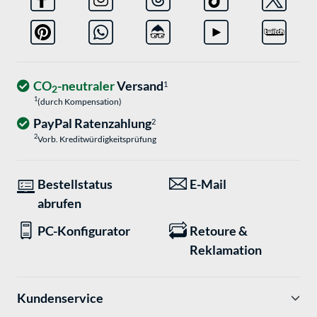
CO
-neutraler
Versand
1
2
1
(durch Kompensation)
PayPal Ratenzahlung
2
2
Vorb. Kreditwürdigkeitsprüfung
Bestellstatus
E-Mail
abrufen
PC-Konfigurator
Retoure &
Reklamation
Kundenservice