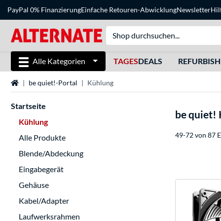
PayPal 0% Finanzierung
Einfache Retouren-Abwicklung
Newsletter
Hil
Alle Kategorien
TAGES
DEALS
REFURBIS
Startseite
be quiet!-Portal
Kühlung
Startseite
be quiet!
Kühlung
49-72 von 87 E
Alle Produkte
Blende/Abdeckung
Eingabegerät
Gehäuse
Kabel/Adapter
Laufwerksrahmen