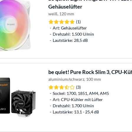
Gehäuselüfter
weiß, 120 mm
(1)
Art: Gehäuselüfter
Drehzahl: 1.500 U/min
Lautstärke: 28,5 dB
be quiet!
Pure Rock Slim 3, CPU-Kü
aluminium/schwarz, 100 mm
(3)
Sockel: 1700, 1851, AM4, AM5
Art: CPU-Kühler mit Lüfter
Drehzahl: 1.700 U/min
Lautstärke: 13,1 - 25,4 dB