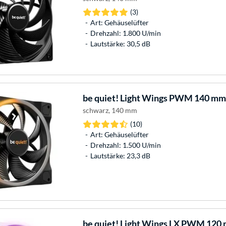
(3)
Art: Gehäuselüfter
Drehzahl: 1.800 U/min
Lautstärke: 30,5 dB
be quiet!
Light Wings PWM 140 mm,
schwarz, 140 mm
(10)
Art: Gehäuselüfter
Drehzahl: 1.500 U/min
Lautstärke: 23,3 dB
be quiet!
Light Wings LX PWM 120 