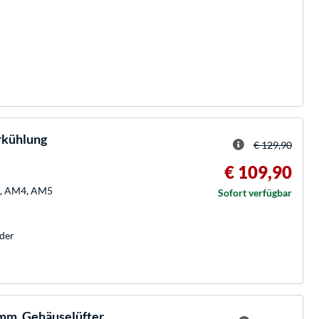
rkühlung
€ 129,90
€ 109,90
51, AM4, AM5
Sofort verfügbar
der
mm, Gehäuselüfter