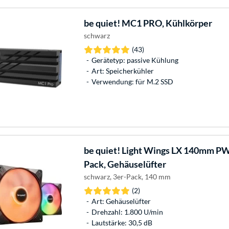
be quiet!
MC1 PRO, Kühlkörper
schwarz
(43)
Gerätetyp: passive Kühlung
Art: Speicherkühler
Verwendung: für M.2 SSD
be quiet!
Light Wings LX 140mm PW
Pack, Gehäuselüfter
schwarz, 3er-Pack, 140 mm
(2)
Art: Gehäuselüfter
Drehzahl: 1.800 U/min
Lautstärke: 30,5 dB