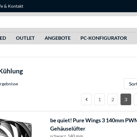
fe
&
Kontakt
Suche
HED
OUTLET
ANGEBOTE
PC-KONFIGURATOR
 Kühlung
Sortie
rgebnisse
1
2
3
be quiet!
Pure Wings 3 140mm PWM 
Gehäuselüfter
schwarz, 140 mm