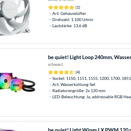
(1)
Art: Gehäuselüfter
Drehzahl: 1.100 U/min
Lautstärke: 13,6 dB
be quiet!
Light Loop 240mm, Wasse
schwarz
(4)
Sockel: 1150, 1151, 1155, 1200, 1700, 18
Art: Wasserkühlung-Set
Radiatorengröße: 2x 120 mm
LED-Beleuchtung: Ja, addressable RGB Hea
be quiet!
Light Wings LX PWM 120 