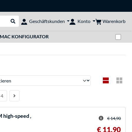
Warenkorb
Geschäftskunden
Konto
Suche durchführen
Zwi
MAC KONFIGURATOR
ren
4
high-speed ,
€ 14,90
€ 11,90