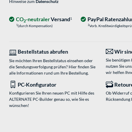
Hinweise zum
Datenschutz
CO
-neutraler
Versand
PayPal Ratenzahlu
1
2
1
2
(durch Kompensation)
Vorb. Kreditwürdigkeitspr
Bestellstatus abrufen
Wir sind
Sie benötigen
Sie möchten Ihren Bestellstatus einsehen oder
nutzen Sie un
die Sendungsverfolgung prüfen? Hier finden Sie
wir helfen Ihn
alle Informationen rund um Ihre Bestellung.
PC-Konfigurator
Retour
Konfigurieren Sie Ihren neuen PC mit Hilfe des
Ob Widerruf o
ALTERNATE PC-Builder genau so, wie Sie es
Rücksendung 
wünschen!