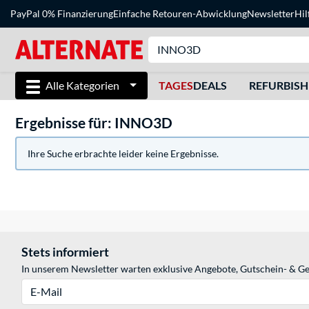
PayPal 0% Finanzierung
Einfache Retouren-Abwicklung
Newsletter
Hil
Alle Kategorien
TAGES
DEALS
REFURBIS
Ergebnisse für: INNO3D
Ihre Suche erbrachte leider keine Ergebnisse.
Stets informiert
In unserem Newsletter warten exklusive Angebote, Gutschein- & Ge
E-Mail