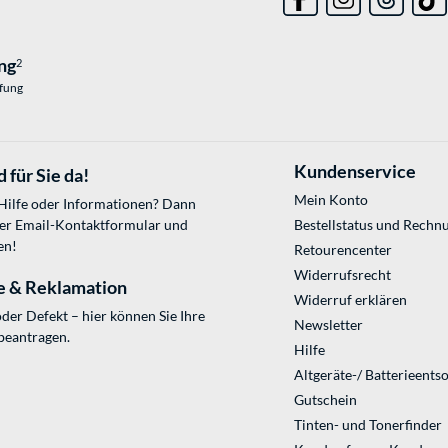
ng
2
üfung
Kundenservice
 für Sie da!
Mein Konto
 Hilfe oder Informationen? Dann
ser
Email-Kontaktformular
und
Bestellstatus und Rechn
en!
Retourencenter
Widerrufsrecht
e & Reklamation
Widerruf erklären
der Defekt – hier können Sie Ihre
Newsletter
beantragen.
Hilfe
Altgeräte-/ Batterieents
Gutschein
Tinten- und Tonerfinder