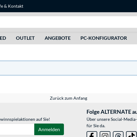
fe
&
Kontakt
Suche
HED
OUTLET
ANGEBOTE
PC-KONFIGURATOR
Zurück zum Anfang
Folge ALTERNATE au
winnspielaktionen auf Sie!
Über unsere Social-Media-
für Sie da.
Anmelden