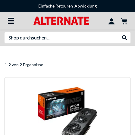
Einfache Retouren-Abwicklung
Suche
Suche
1-2 von 2 Ergebnisse