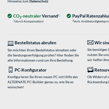
Hinweise zum
Datenschutz
CO
-neutraler
Versand
PayPal Ratenzahlu
1
2
1
2
(durch Kompensation)
Vorb. Kreditwürdigkeitspr
Bestellstatus abrufen
Wir sind
Sie benötigen
Sie möchten Ihren Bestellstatus einsehen oder
nutzen Sie un
die Sendungsverfolgung prüfen? Hier finden Sie
wir helfen Ihn
alle Informationen rund um Ihre Bestellung.
PC-Konfigurator
Retour
Konfigurieren Sie Ihren neuen PC mit Hilfe des
Ob Widerruf o
ALTERNATE PC-Builder genau so, wie Sie es
Rücksendung 
wünschen!