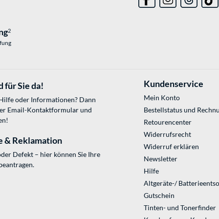
ng
2
üfung
Kundenservice
 für Sie da!
Mein Konto
 Hilfe oder Informationen? Dann
ser
Email-Kontaktformular
und
Bestellstatus und Rechn
en!
Retourencenter
Widerrufsrecht
e & Reklamation
Widerruf erklären
der Defekt – hier können Sie Ihre
Newsletter
beantragen.
Hilfe
Altgeräte-/ Batterieents
Gutschein
Tinten- und Tonerfinder