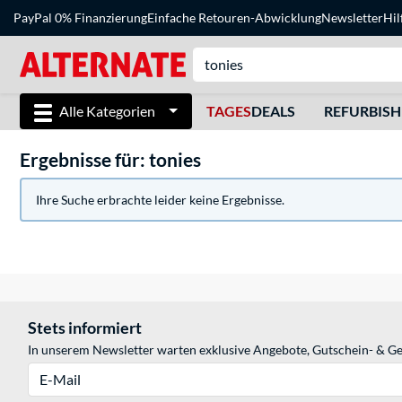
PayPal 0% Finanzierung
Einfache Retouren-Abwicklung
Newsletter
Hil
Alle Kategorien
TAGES
DEALS
REFURBIS
Ergebnisse für: tonies
Ihre Suche erbrachte leider keine Ergebnisse.
Stets informiert
In unserem Newsletter warten exklusive Angebote, Gutschein- & Ge
E-Mail