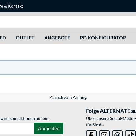
fe
&
Kontakt
Suche
HED
OUTLET
ANGEBOTE
PC-KONFIGURATOR
Zurück zum Anfang
Folge ALTERNATE au
winnspielaktionen auf Sie!
Über unsere Social-Media-
für Sie da.
Anmelden