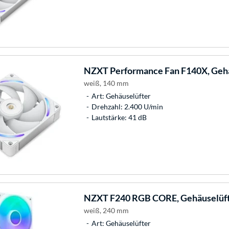
NZXT
Performance Fan F140X, Geh
weiß, 140 mm
Art: Gehäuselüfter
Drehzahl: 2.400 U/min
Lautstärke: 41 dB
NZXT
F240 RGB CORE, Gehäuselüf
weiß, 240 mm
Art: Gehäuselüfter