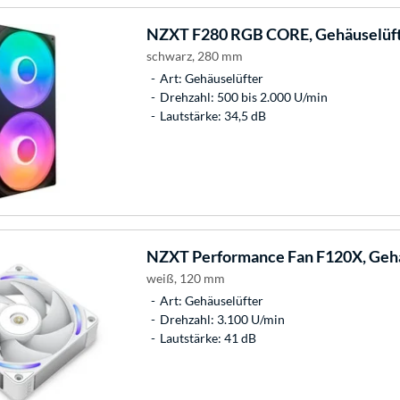
NZXT
F280 RGB CORE, Gehäuselüf
schwarz, 280 mm
Art: Gehäuselüfter
Drehzahl: 500 bis 2.000 U/min
Lautstärke: 34,5 dB
NZXT
Performance Fan F120X, Geh
weiß, 120 mm
Art: Gehäuselüfter
Drehzahl: 3.100 U/min
Lautstärke: 41 dB