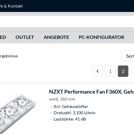
fe
&
Kontakt
Suche
HED
OUTLET
ANGEBOTE
PC-KONFIGURATOR
Sortie
rgebnisse
1
2
NZXT
Performance Fan F360X, Geh
weiß, 360 mm
Art: Gehäuselüfter
Drehzahl: 3.100 U/min
Lautstärke: 41 dB