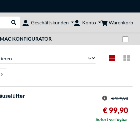
Warenkorb
Geschäftskunden
Konto
Suche durchführen
Zwi
MAC KONFIGURATOR
ren
äuselüfter
€ 129,90
€ 99,90
Sofort verfügbar