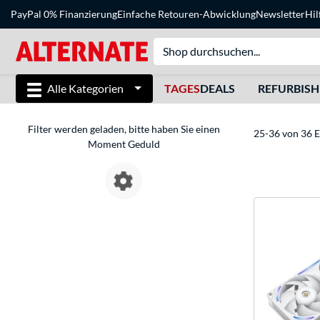
PayPal 0% Finanzierung
Einfache Retouren-Abwicklung
Newsletter
Hil
Alle Kategorien
TAGES
DEALS
REFURBIS
Filter werden geladen, bitte haben Sie einen
25-36 von 36 E
Moment Geduld