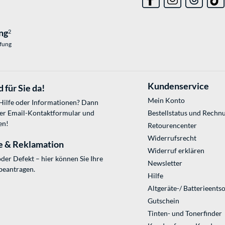
ng
2
üfung
Kundenservice
 für Sie da!
Mein Konto
 Hilfe oder Informationen? Dann
ser
Email-Kontaktformular
und
Bestellstatus und Rechn
en!
Retourencenter
Widerrufsrecht
e & Reklamation
Widerruf erklären
der Defekt – hier können Sie Ihre
Newsletter
beantragen.
Hilfe
Altgeräte-/ Batterieents
Gutschein
Tinten- und Tonerfinder