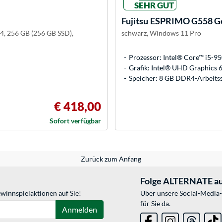
SEHR GUT
Fujitsu
ESPRIMO G558 Gen
4, 256 GB (256 GB SSD),
schwarz, Windows 11 Pro
Prozessor: Intel® Core™ i5-9
Grafik: Intel® UHD Graphics 
Speicher: 8 GB DDR4-Arbeitss
€ 418,00
Sofort verfügbar
Zurück zum Anfang
Folge ALTERNATE au
winnspielaktionen auf Sie!
Über unsere Social-Media-
für Sie da.
Anmelden