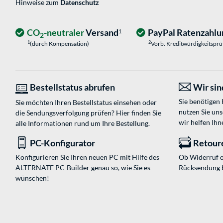
Hinweise zum
Datenschutz
CO
-neutraler
Versand
PayPal Ratenzahlu
1
2
1
2
(durch Kompensation)
Vorb. Kreditwürdigkeitspr
Bestellstatus abrufen
Wir sind
Sie benötigen
Sie möchten Ihren Bestellstatus einsehen oder
nutzen Sie un
die Sendungsverfolgung prüfen? Hier finden Sie
wir helfen Ihn
alle Informationen rund um Ihre Bestellung.
PC-Konfigurator
Retour
Konfigurieren Sie Ihren neuen PC mit Hilfe des
Ob Widerruf o
ALTERNATE PC-Builder genau so, wie Sie es
Rücksendung 
wünschen!