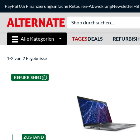
PayPal 0% Finanzierung
Einfache Retouren-Abwicklung
Newsletter
Hil
Alle Kategorien
TAGES
DEALS
REFURBIS
1-2 von 2 Ergebnisse
REFURBISHED
ZUSTAND