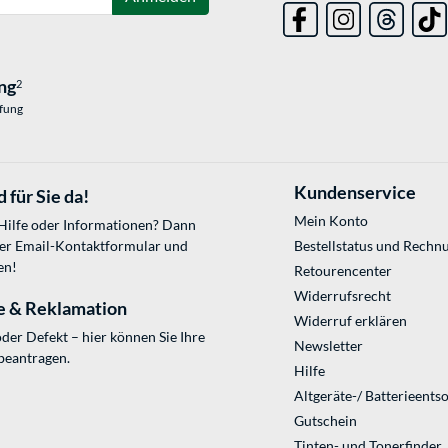
ng
2
üfung
Kundenservice
 für Sie da!
Mein Konto
 Hilfe oder Informationen? Dann
ser
Email-Kontaktformular
und
Bestellstatus und Rechn
en!
Retourencenter
Widerrufsrecht
e & Reklamation
Widerruf erklären
der Defekt – hier können Sie Ihre
Newsletter
beantragen.
Hilfe
Altgeräte-/ Batterieents
Gutschein
Tinten- und Tonerfinder