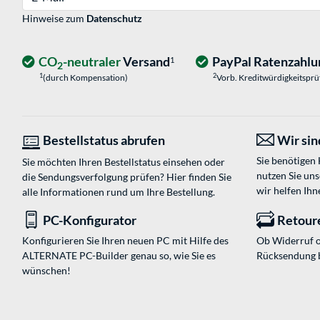
Hinweise zum
Datenschutz
CO
-neutraler
Versand
PayPal Ratenzahlu
1
2
1
2
(durch Kompensation)
Vorb. Kreditwürdigkeitspr
Bestellstatus abrufen
Wir sind
Sie benötigen
Sie möchten Ihren Bestellstatus einsehen oder
nutzen Sie un
die Sendungsverfolgung prüfen? Hier finden Sie
wir helfen Ihn
alle Informationen rund um Ihre Bestellung.
PC-Konfigurator
Retour
Konfigurieren Sie Ihren neuen PC mit Hilfe des
Ob Widerruf o
ALTERNATE PC-Builder genau so, wie Sie es
Rücksendung 
wünschen!