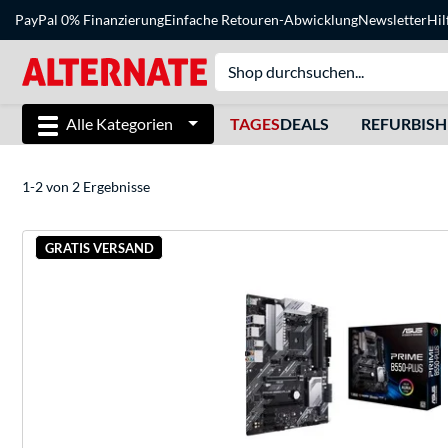
PayPal 0% Finanzierung
Einfache Retouren-Abwicklung
Newsletter
Hil
Alle Kategorien
TAGES
DEALS
REFURBIS
1-2 von 2 Ergebnisse
GRATIS VERSAND