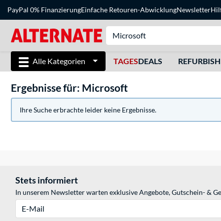
PayPal 0% Finanzierung
Einfache Retouren-Abwicklung
Newsletter
Hil
Alle Kategorien
TAGES
DEALS
REFURBIS
Ergebnisse für: Microsoft
Ihre Suche erbrachte leider keine Ergebnisse.
Stets informiert
In unserem Newsletter warten exklusive Angebote, Gutschein- & Ge
E-Mail