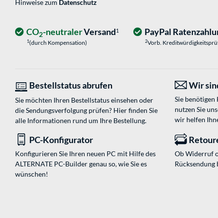
Hinweise zum
Datenschutz
CO
-neutraler
Versand
PayPal Ratenzahlu
1
2
1
2
(durch Kompensation)
Vorb. Kreditwürdigkeitspr
Bestellstatus abrufen
Wir sind
Sie benötigen
Sie möchten Ihren Bestellstatus einsehen oder
nutzen Sie un
die Sendungsverfolgung prüfen? Hier finden Sie
wir helfen Ihn
alle Informationen rund um Ihre Bestellung.
PC-Konfigurator
Retour
Konfigurieren Sie Ihren neuen PC mit Hilfe des
Ob Widerruf o
ALTERNATE PC-Builder genau so, wie Sie es
Rücksendung 
wünschen!