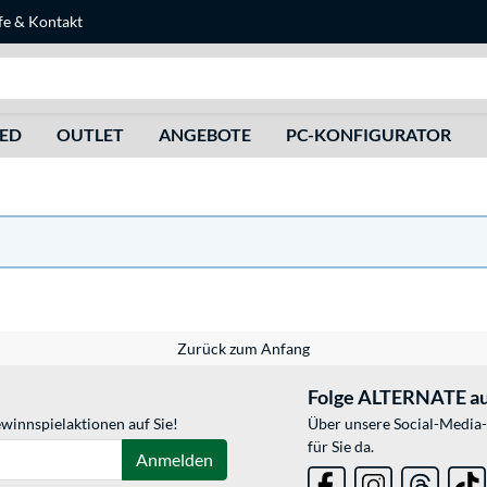
fe
&
Kontakt
Suche
HED
OUTLET
ANGEBOTE
PC-KONFIGURATOR
Zurück zum Anfang
Folge ALTERNATE au
winnspielaktionen auf Sie!
Über unsere Social-Media-
für Sie da.
Anmelden