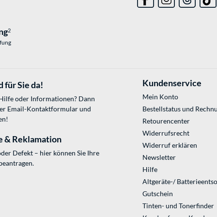
ng
2
üfung
Kundenservice
 für Sie da!
Mein Konto
 Hilfe oder Informationen? Dann
ser
Email-Kontaktformular
und
Bestellstatus und Rechn
en!
Retourencenter
Widerrufsrecht
e & Reklamation
Widerruf erklären
der Defekt – hier können Sie Ihre
Newsletter
beantragen.
Hilfe
Altgeräte-/ Batterieents
Gutschein
Tinten- und Tonerfinder