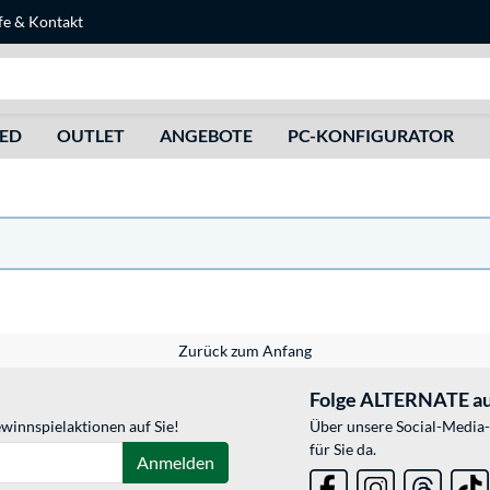
fe
&
Kontakt
Suche
HED
OUTLET
ANGEBOTE
PC-KONFIGURATOR
Zurück zum Anfang
Folge ALTERNATE au
winnspielaktionen auf Sie!
Über unsere Social-Media-
für Sie da.
Anmelden