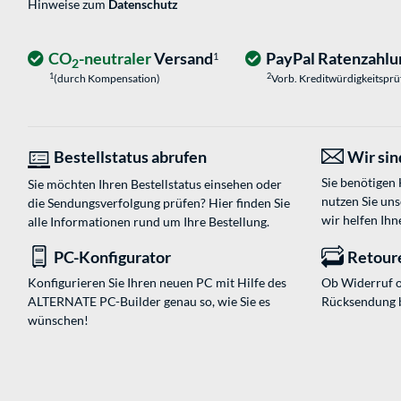
Hinweise zum
Datenschutz
CO
-neutraler
Versand
PayPal Ratenzahlu
1
2
1
2
(durch Kompensation)
Vorb. Kreditwürdigkeitspr
Bestellstatus abrufen
Wir sind
Sie benötigen
Sie möchten Ihren Bestellstatus einsehen oder
nutzen Sie un
die Sendungsverfolgung prüfen? Hier finden Sie
wir helfen Ihn
alle Informationen rund um Ihre Bestellung.
PC-Konfigurator
Retour
Konfigurieren Sie Ihren neuen PC mit Hilfe des
Ob Widerruf o
ALTERNATE PC-Builder genau so, wie Sie es
Rücksendung 
wünschen!