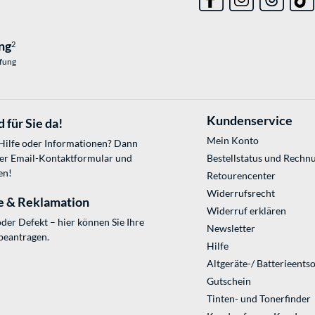
ng
2
üfung
Kundenservice
 für Sie da!
Mein Konto
 Hilfe oder Informationen? Dann
ser
Email-Kontaktformular
und
Bestellstatus und Rechn
en!
Retourencenter
Widerrufsrecht
e & Reklamation
Widerruf erklären
der Defekt – hier können Sie Ihre
Newsletter
beantragen.
Hilfe
Altgeräte-/ Batterieents
Gutschein
Tinten- und Tonerfinder