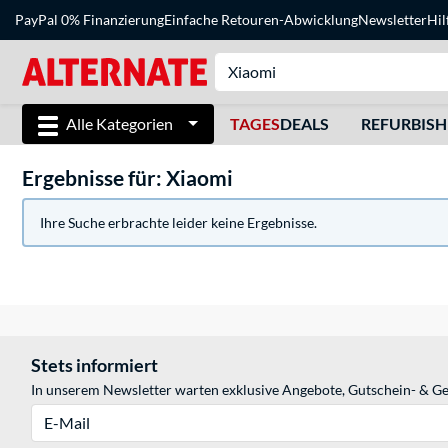
PayPal 0% Finanzierung
Einfache Retouren-Abwicklung
Newsletter
Hil
Alle Kategorien
TAGES
DEALS
REFURBIS
Ergebnisse für: Xiaomi
Ihre Suche erbrachte leider keine Ergebnisse.
Stets informiert
In unserem Newsletter warten exklusive Angebote, Gutschein- & Ge
E-Mail