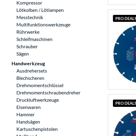
Kompressor
Lötkolben / Lötlampen
Messtechnik
PRO DEAL
Multifunktionswerkzeuge
Rührwerke
Schleifmaschinen
Schrauber
Sägen
Handwerkzeug
Ausdrehersets
Blechscheren
Drehmomentschlüssel
Drehmomentschraubendreher
Druckluftwerkzeuge
PRO DEAL
Eisenwaren
Hammer
Handsägen
Kartuschenpistolen