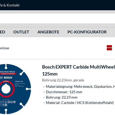
fe
&
Kontakt
Suche
HED
OUTLET
ANGEBOTE
PC-KONFIGURATOR
bnisse
Bosch
EXPERT Carbide MultiWheel 
125mm
Bohrung 22,23mm, gerade
Materialeignung: Mehrzweck, Gipskarton, Ho
Durchmesser: 125 mm
Bohrung: 22,23 mm
Material: Carbide / HCS (Kohlenstoffstahl)