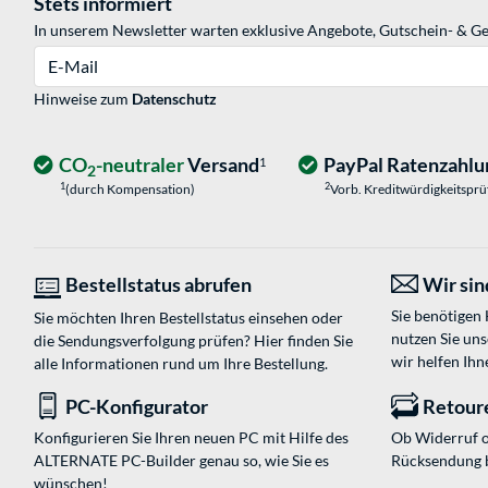
Stets informiert
In unserem Newsletter warten exklusive Angebote, Gutschein- & Ge
E-Mail
Hinweise zum
Datenschutz
CO
-neutraler
Versand
PayPal Ratenzahlu
1
2
1
2
(durch Kompensation)
Vorb. Kreditwürdigkeitspr
Bestellstatus abrufen
Wir sind
Sie benötigen
Sie möchten Ihren Bestellstatus einsehen oder
nutzen Sie un
die Sendungsverfolgung prüfen? Hier finden Sie
wir helfen Ihn
alle Informationen rund um Ihre Bestellung.
PC-Konfigurator
Retour
Konfigurieren Sie Ihren neuen PC mit Hilfe des
Ob Widerruf o
ALTERNATE PC-Builder genau so, wie Sie es
Rücksendung 
wünschen!