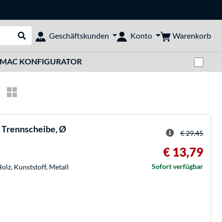
Warenkorb
Geschäftskunden
Konto
Suche durchführen
Zwi
MAC KONFIGURATOR
Trennscheibe, Ø
€ 29,45
€ 13,79
Sofort verfügbar
lz, Kunststoff, Metall