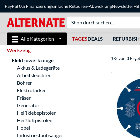
PayPal 0% Finanzierung
Einfache Retouren-Abwicklung
Newsletter
Hil
Alle Kategorien
TAGES
DEALS
REFURBIS
Werkzeug
1-3 von 3 Erge
Elektrowerkzeuge
Akkus & Ladegeräte
Arbeitsleuchten
Bohrer
Elektrotacker
Fräsen
Generator
Heißklebepistolen
Heißluftpistolen
Hobel
Industriestaubsauger