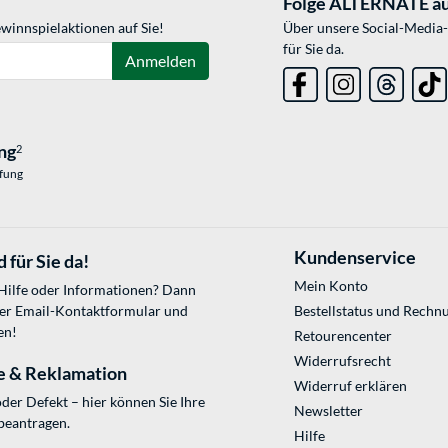
Folge ALTERNATE au
winnspielaktionen auf Sie!
Über unsere Social-Media-
für Sie da.
Anmelden
ng
2
üfung
Kundenservice
 für Sie da!
Mein Konto
 Hilfe oder Informationen? Dann
ser
Email-Kontaktformular
und
Bestellstatus und Rechn
en!
Retourencenter
Widerrufsrecht
e & Reklamation
Widerruf erklären
der Defekt – hier können Sie Ihre
Newsletter
beantragen.
Hilfe