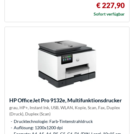
€ 227,90
Sofort verfügbar
HP
OfficeJet Pro 9132e, Multifunktionsdrucker
grau, HP+, Instant Ink, USB, WLAN, Kopie, Scan, Fax, Duplex
(Druck), Duplex (Scan)
Drucktechnologie: Farb-Tintenstrahldruck
Auflösung: 1200x1200 dpi
Formate: A4, A5, A6, B5, C5, C6, DL (DIN-Lang), 10x15 cm,