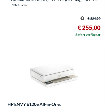
13x18 cm
€ 324,90
€ 255,00
Sofort verfügbar
HP
ENVY 6120e All-in-One,