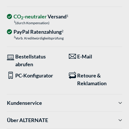
CO
-neutraler
Versand
1
2
1
(durch Kompensation)
PayPal Ratenzahlung
2
2
Vorb. Kreditwürdigkeitsprüfung
Bestellstatus
E-Mail
abrufen
PC-Konfigurator
Retoure &
Reklamation
Kundenservice
Über ALTERNATE