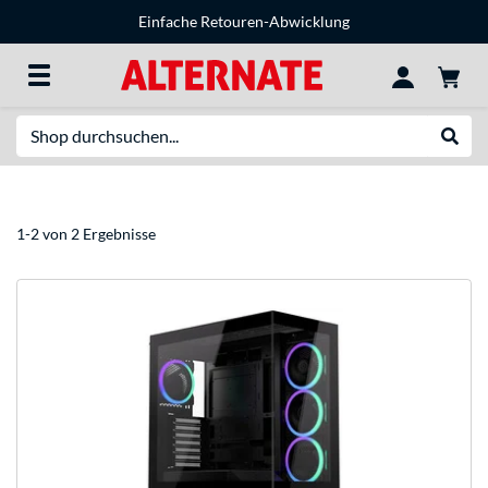
Einfache Retouren-Abwicklung
Suche
Suche
1-2 von 2 Ergebnisse