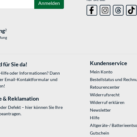
Anmelden
ng
2
üfung
Kundenservice
 für Sie da!
Mein Konto
 Hilfe oder Informationen? Dann
ser
Email-Kontaktformular
und
Bestellstatus und Rechn
en!
Retourencenter
Widerrufsrecht
e & Reklamation
Widerruf erklären
der Defekt – hier können Sie Ihre
Newsletter
beantragen.
Hilfe
Altgeräte-/ Batterieents
Gutschein