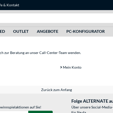
fe
&
Kontakt
Suche
HED
OUTLET
ANGEBOTE
PC-KONFIGURATOR
sich zur Beratung an unser Call-Center-Team wenden.
Mein Konto
Zurück zum Anfang
Folge ALTERNATE au
winnspielaktionen auf Sie!
Über unsere Social-Media-
für Sie da.