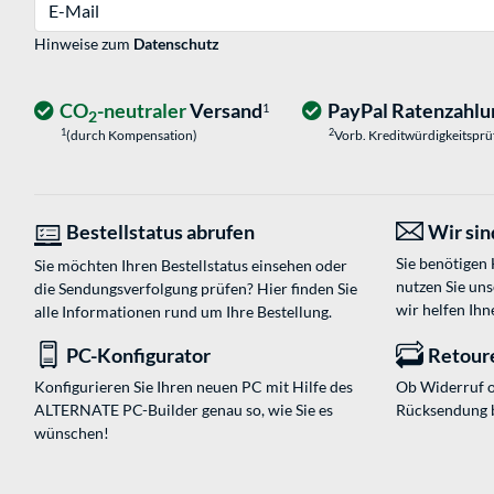
E-Mail
Hinweise zum
Datenschutz
CO
-neutraler
Versand
PayPal Ratenzahlu
1
2
1
2
(durch Kompensation)
Vorb. Kreditwürdigkeitspr
Bestellstatus abrufen
Wir sind
Sie benötigen
Sie möchten Ihren Bestellstatus einsehen oder
nutzen Sie un
die Sendungsverfolgung prüfen? Hier finden Sie
wir helfen Ihn
alle Informationen rund um Ihre Bestellung.
PC-Konfigurator
Retour
Konfigurieren Sie Ihren neuen PC mit Hilfe des
Ob Widerruf o
ALTERNATE PC-Builder genau so, wie Sie es
Rücksendung 
wünschen!