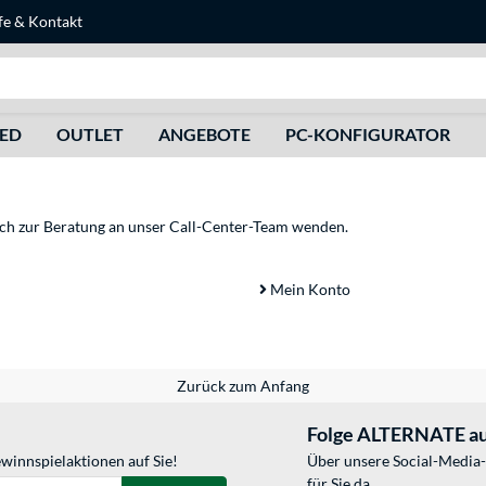
fe
&
Kontakt
Suche
HED
OUTLET
ANGEBOTE
PC-KONFIGURATOR
sich zur Beratung an unser Call-Center-Team wenden.
Mein Konto
Zurück zum Anfang
Folge ALTERNATE au
winnspielaktionen auf Sie!
Über unsere Social-Media-
für Sie da.