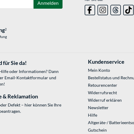
Anmelden
ng
2
üfung
Kundenservice
 für Sie da!
Mein Konto
 Hilfe oder Informationen? Dann
ser
Email-Kontaktformular
und
Bestellstatus und Rechn
en!
Retourencenter
Widerrufsrecht
e & Reklamation
Widerruf erklären
der Defekt – hier können Sie Ihre
Newsletter
beantragen.
Hilfe
Altgeräte-/ Batterieents
Gutschein