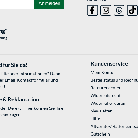
Anmelden
ng
2
üfung
Kundenservice
 für Sie da!
Mein Konto
 Hilfe oder Informationen? Dann
ser
Email-Kontaktformular
und
Bestellstatus und Rechn
en!
Retourencenter
Widerrufsrecht
e & Reklamation
Widerruf erklären
der Defekt – hier können Sie Ihre
Newsletter
beantragen.
Hilfe
Altgeräte-/ Batterieents
Gutschein