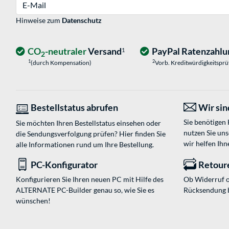
E-Mail
Hinweise zum
Datenschutz
CO
-neutraler
Versand
PayPal Ratenzahlu
1
2
1
2
(durch Kompensation)
Vorb. Kreditwürdigkeitspr
Bestellstatus abrufen
Wir sind
Sie benötigen
Sie möchten Ihren Bestellstatus einsehen oder
nutzen Sie un
die Sendungsverfolgung prüfen? Hier finden Sie
wir helfen Ihn
alle Informationen rund um Ihre Bestellung.
PC-Konfigurator
Retour
Konfigurieren Sie Ihren neuen PC mit Hilfe des
Ob Widerruf o
ALTERNATE PC-Builder genau so, wie Sie es
Rücksendung 
wünschen!