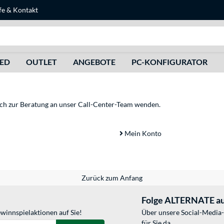
fe
&
Kontakt
Suche
HED
OUTLET
ANGEBOTE
PC-KONFIGURATOR
sich zur Beratung an unser Call-Center-Team wenden.
Mein Konto
Zurück zum Anfang
Folge ALTERNATE au
winnspielaktionen auf Sie!
Über unsere Social-Media-
für Sie da.