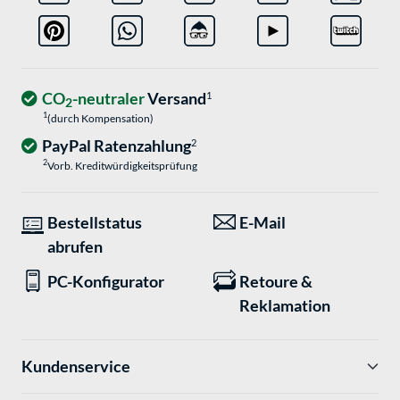
CO
-neutraler
Versand
1
2
1
(durch Kompensation)
PayPal Ratenzahlung
2
2
Vorb. Kreditwürdigkeitsprüfung
Bestellstatus
E-Mail
abrufen
PC-Konfigurator
Retoure &
Reklamation
Kundenservice