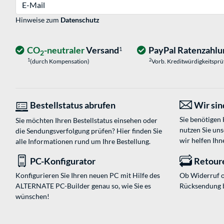
E-Mail
Hinweise zum
Datenschutz
CO
-neutraler
Versand
PayPal Ratenzahlu
1
2
1
2
(durch Kompensation)
Vorb. Kreditwürdigkeitspr
Bestellstatus abrufen
Wir sind
Sie benötigen
Sie möchten Ihren Bestellstatus einsehen oder
nutzen Sie un
die Sendungsverfolgung prüfen? Hier finden Sie
wir helfen Ihn
alle Informationen rund um Ihre Bestellung.
PC-Konfigurator
Retour
Konfigurieren Sie Ihren neuen PC mit Hilfe des
Ob Widerruf o
ALTERNATE PC-Builder genau so, wie Sie es
Rücksendung 
wünschen!