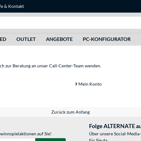
fe
&
Kontakt
Suche
HED
OUTLET
ANGEBOTE
PC-KONFIGURATOR
sich zur Beratung an unser Call-Center-Team wenden.
Mein Konto
Zurück zum Anfang
Folge ALTERNATE au
winnspielaktionen auf Sie!
Über unsere Social-Media-
für Sie da.