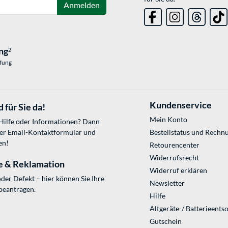
Anmelden
ng
2
üfung
Kundenservice
 für Sie da!
Mein Konto
 Hilfe oder Informationen? Dann
ser
Email-Kontaktformular
und
Bestellstatus und Rechn
en!
Retourencenter
Widerrufsrecht
e & Reklamation
Widerruf erklären
der Defekt – hier können Sie Ihre
Newsletter
beantragen.
Hilfe
Altgeräte-/ Batterieents
Gutschein