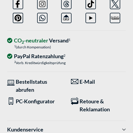
CO
-neutraler
Versand
1
2
1
(durch Kompensation)
PayPal Ratenzahlung
2
2
Vorb. Kreditwürdigkeitsprüfung
Bestellstatus
E-Mail
abrufen
PC-Konfigurator
Retoure &
Reklamation
Kundenservice