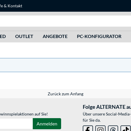
fe
&
Kontakt
Suche
HED
OUTLET
ANGEBOTE
PC-KONFIGURATOR
Zurück zum Anfang
Folge ALTERNATE au
winnspielaktionen auf Sie!
Über unsere Social-Media-
für Sie da.
Anmelden