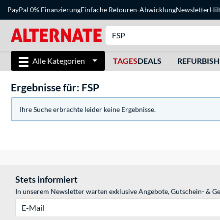
PayPal 0% Finanzierung
Einfache Retouren-Abwicklung
Newsletter
Hil
Alle Kategorien
TAGES
DEALS
REFURBIS
Ergebnisse für: FSP
Ihre Suche erbrachte leider keine Ergebnisse.
Stets informiert
In unserem Newsletter warten exklusive Angebote, Gutschein- & Ge
E-Mail