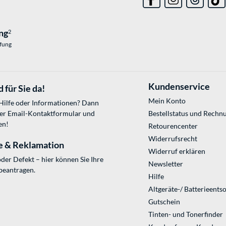
ng
2
üfung
Kundenservice
 für Sie da!
Mein Konto
 Hilfe oder Informationen? Dann
ser
Email-Kontaktformular
und
Bestellstatus und Rechn
en!
Retourencenter
Widerrufsrecht
e & Reklamation
Widerruf erklären
der Defekt – hier können Sie Ihre
Newsletter
beantragen.
Hilfe
Altgeräte-/ Batterieents
Gutschein
Tinten- und Tonerfinder