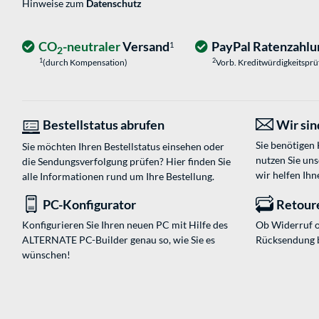
Hinweise zum
Datenschutz
CO
-neutraler
Versand
PayPal Ratenzahlu
1
2
1
2
(durch Kompensation)
Vorb. Kreditwürdigkeitspr
Bestellstatus abrufen
Wir sind
Sie benötigen
Sie möchten Ihren Bestellstatus einsehen oder
nutzen Sie un
die Sendungsverfolgung prüfen? Hier finden Sie
wir helfen Ihn
alle Informationen rund um Ihre Bestellung.
PC-Konfigurator
Retour
Konfigurieren Sie Ihren neuen PC mit Hilfe des
Ob Widerruf o
ALTERNATE PC-Builder genau so, wie Sie es
Rücksendung 
wünschen!