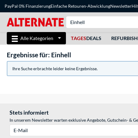
PayPal 0% Finanzierung
Einfache Retouren-Abwicklung
Newsletter
Hil
Alle Kategorien
TAGES
DEALS
REFURBIS
Ergebnisse für: Einhell
Ihre Suche erbrachte leider keine Ergebnisse.
Stets informiert
In unserem Newsletter warten exklusive Angebote, Gutschein- & Ge
E-Mail