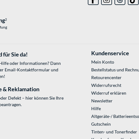
ng
2
üfung
Kundenservice
 für Sie da!
Mein Konto
 Hilfe oder Informationen? Dann
ser
Email-Kontaktformular
und
Bestellstatus und Rechn
en!
Retourencenter
Widerrufsrecht
e & Reklamation
Widerruf erklären
der Defekt – hier können Sie Ihre
Newsletter
beantragen.
Hilfe
Altgeräte-/ Batterieents
Gutschein
Tinten- und Tonerfinder