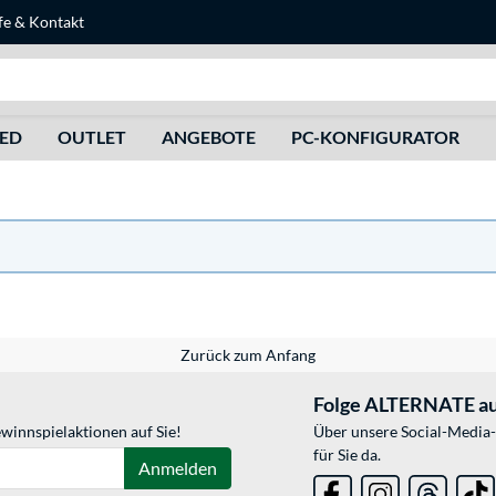
fe
&
Kontakt
Suche
HED
OUTLET
ANGEBOTE
PC-KONFIGURATOR
Zurück zum Anfang
Folge ALTERNATE au
winnspielaktionen auf Sie!
Über unsere Social-Media-
für Sie da.
Anmelden