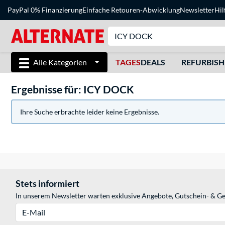
PayPal 0% Finanzierung
Einfache Retouren-Abwicklung
Newsletter
Hil
Alle Kategorien
TAGES
DEALS
REFURBIS
Ergebnisse für: ICY DOCK
Ihre Suche erbrachte leider keine Ergebnisse.
Stets informiert
In unserem Newsletter warten exklusive Angebote, Gutschein- & Ge
E-Mail