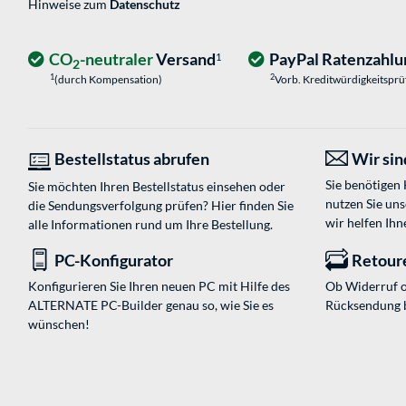
Hinweise zum
Datenschutz
CO
-neutraler
Versand
PayPal Ratenzahlu
1
2
1
2
(durch Kompensation)
Vorb. Kreditwürdigkeitspr
Bestellstatus abrufen
Wir sind
Sie benötigen
Sie möchten Ihren Bestellstatus einsehen oder
nutzen Sie un
die Sendungsverfolgung prüfen? Hier finden Sie
wir helfen Ihn
alle Informationen rund um Ihre Bestellung.
PC-Konfigurator
Retour
Konfigurieren Sie Ihren neuen PC mit Hilfe des
Ob Widerruf o
ALTERNATE PC-Builder genau so, wie Sie es
Rücksendung 
wünschen!