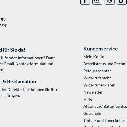
ng
2
üfung
Kundenservice
 für Sie da!
Mein Konto
 Hilfe oder Informationen? Dann
ser
Email-Kontaktformular
und
Bestellstatus und Rechn
en!
Retourencenter
Widerrufsrecht
e & Reklamation
Widerruf erklären
der Defekt – hier können Sie Ihre
Newsletter
beantragen.
Hilfe
Altgeräte-/ Batterieents
Gutschein
Tinten- und Tonerfinder