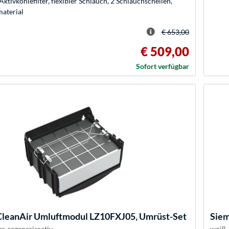
Aktivkohlefilter, flexibler Schlauch, 2 Schlauchschellen,
aterial
€ 653,00
€ 509,00
Sofort verfügbar
CleanAir Umluftmodul LZ10FXJ05, Umrüst-Set
Sie
r, regenerierativ
weiß,