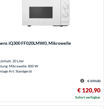
mens
iQ300 FF020LMW0, Mikrowelle
zinhalt: 20 Liter
stung: Mikrowelle: 800 W
tage Art: Standgerät
€ 199,00
€ 120,90
Sofort verfügbar