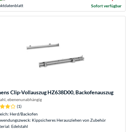
kt­datenblatt
Sofort verfügbar
mens
Clip-Vollauszug HZ638D00, Backofenauszug
tahl, ebenenunabhängig
(1)
eich: Herd/Backofen
wendungszweck: Kippsicheres Herausziehen von Zubehör
erial: Edelstahl