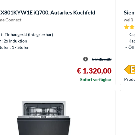
EX801KYW1E iQ700, Autarkes Kochfeld
Sie
me Connect
weiß
: Einbaugerät (integrierbar)
Kap
: 2x Induktion
Kap
tufen: 17 Stufen
Öff
€ 3.355,00
€ 1.320,00
Produ
Sofort verfügbar