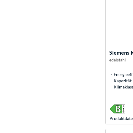
Siemens
edelstahl
Energieeff
Kapazität:
Klimaklass
Produkt­date