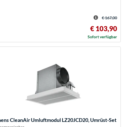
€ 167,00
€ 103,90
Sofort verfügbar
mens
CleanAir Umluftmodul LZ20JCD20, Umrüst-Set
 regenerierbar