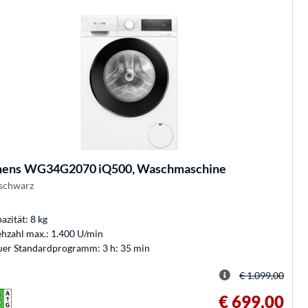
mens
WG34G2070 iQ500, Waschmaschine
schwarz
azität: 8 kg
hzahl max.: 1.400 U/min
er Standardprogramm: 3 h: 35 min
€ 1.099,00
€ 699,00