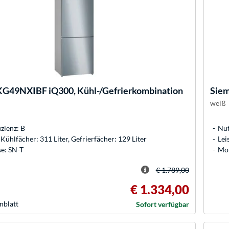
KG49NXIBF iQ300, Kühl-/Gefrierkombination
Sie
weiß
izienz: B
Nut
 Kühlfächer: 311 Liter, Gefrierfächer: 129 Liter
Lei
e: SN-T
Mon
€ 1.789,00
€ 1.334,00
nblatt
Sofort verfügbar