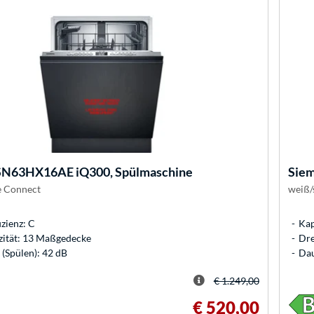
SN63HX16AE iQ300, Spülmaschine
Sie
 Connect
weiß/
izienz: C
Kap
ität: 13 Maßgedecke
Dre
 (Spülen): 42 dB
Dau
€ 1.249,00
€ 520,00