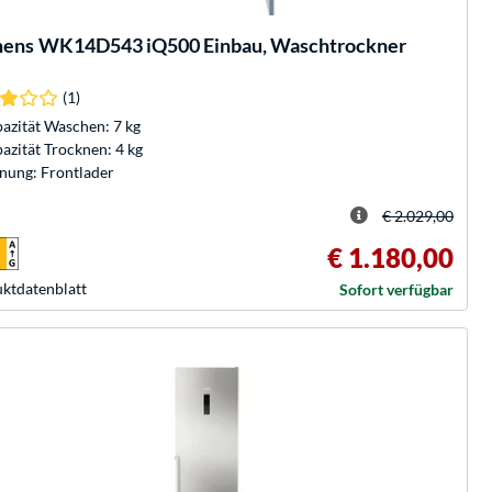
mens
WK14D543 iQ500 Einbau, Waschtrockner
(1)
azität Waschen: 7 kg
azität Trocknen: 4 kg
nung: Frontlader
€ 2.029,00
€ 1.180,00
kt­datenblatt
Sofort verfügbar