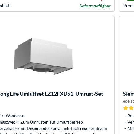
nblatt
Produ
Sofort verfügbar
Long Life Umluftset LZ12FXD51, Umrüst-Set
Sie
edels
für: Wandessen
Ber
gszweck : Zum Umrüsten auf Umluftbetrieb
Ver
ltergehäuse mit Designabdeckung, mehrfach regenerativem
Mat