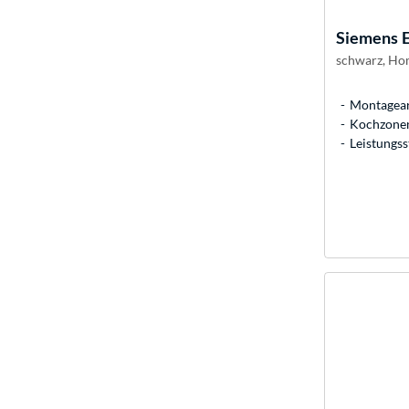
Siemens
schwarz, Ho
Montageart
Kochzonen
Leistungss