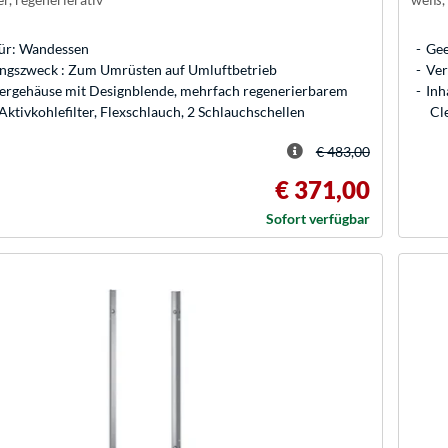
für: Wandessen
Gee
gszweck : Zum Umrüsten auf Umluftbetrieb
Ver
ltergehäuse mit Designblende, mehrfach regenerierbarem
Inh
Aktivkohlefilter, Flexschlauch, 2 Schlauchschellen
Cl
€ 483,00
€ 371,00
Sofort verfügbar