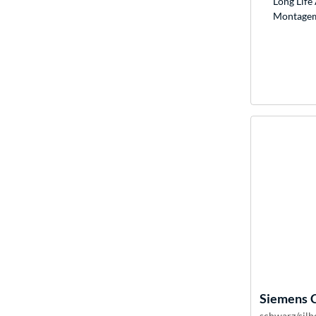
Long Life 
Montagem
Siemens
schwarz/silbe