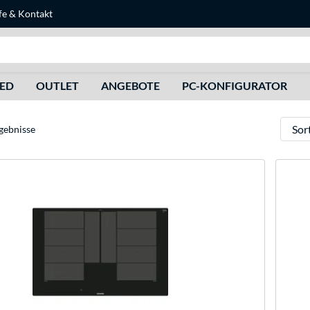
fe
&
Kontakt
Suche
HED
OUTLET
ANGEBOTE
PC-KONFIGURATOR
Sortie
gebnisse