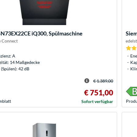
SN73EX22CE iQ300, Spülmaschine
Sie
 Connect
edels
izienz: A
Ene
ität: 14 Maßgedecke
Kap
 (Spülen): 42 dB
Kli
€ 1.389,00
€ 751,00
nblatt
Produ
Sofort verfügbar