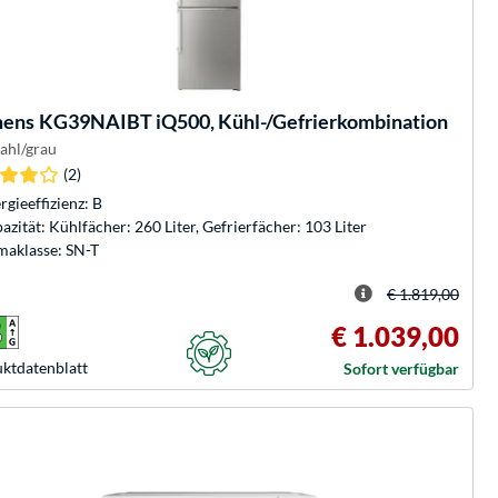
mens
KG39NAIBT iQ500, Kühl-/Gefrierkombination
tahl/grau
(2)
rgieeffizienz: B
azität: Kühlfächer: 260 Liter, Gefrierfächer: 103 Liter
maklasse: SN-T
€ 1.819,00
€ 1.039,00
kt­datenblatt
Sofort verfügbar