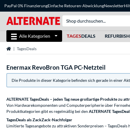
PayPal 0% Finanzierung
Einfache Retouren-Abwicklung
Newsletter
Hil
Alle Kategorien
TAGES
DEALS
REFURBIS
Startseite
TagesDeals
Enermax RevoBron TGA PC-Netzteil
Die Produkte in dieser Kategorie befinden sich gerade in einer Ak
ALTERNATE TagesDeals – jeden Tag neue großartige Produkte zu att
Von Hardwarekomponenten und Computerperipherie über Fernseher u
Produktkategorien gibt es regelmäßig bei den
ALTERNATE TagesDea
TagesDeals als ZackZack-Nachfolger
Limitierte Tagesangebote zu attraktiven Sonderpreisen – TagesDeals 