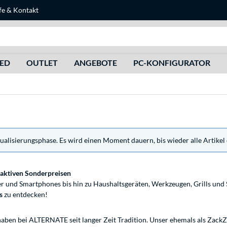
fe
&
Kontakt
Suche
HED
OUTLET
ANGEBOTE
PC-KONFIGURATOR
tualisierungsphase. Es wird einen Moment dauern, bis wieder alle Artikel 
raktiven Sonderpreisen
nd Smartphones bis hin zu Haushaltsgeräten, Werkzeugen, Grills und S
ls
zu entdecken!
haben bei ALTERNATE seit langer Zeit Tradition. Unser ehemals als ZackZa