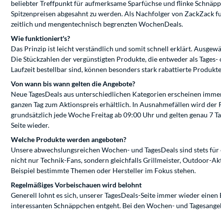
beliebter Treffpunkt für aufmerksame Sparfüchse und flinke Schnäp
Spitzenpreisen abgesahnt zu werden. Als Nachfolger von ZackZack f
zeitlich und mengentechnisch begrenzten WochenDeals.
Wie funktioniert's?
Das Prinzip ist leicht verständlich und somit schnell erklärt. Ausg
Die Stückzahlen der vergünstigten Produkte, die entweder als Tages
Laufzeit bestellbar sind, können besonders stark rabattierte Produkt
Von wann bis wann gelten die Angebote?
Neue TagesDeals aus unterschiedlichen Kategorien erscheinen immer m
ganzen Tag zum Aktionspreis erhältlich. In Ausnahmefällen wird der
grundsätzlich jede Woche Freitag ab 09:00 Uhr und gelten genau 7 Ta
Seite wieder.
Welche Produkte werden angeboten?
Unsere abwechslungsreichen Wochen- und TagesDeals sind stets für 
nicht nur Technik-Fans, sondern gleichfalls Grillmeister, Outdoor-
Beispiel bestimmte Themen oder Hersteller im Fokus stehen.
Regelmäßiges Vorbeischauen wird belohnt
Generell lohnt es sich, unserer TagesDeals-Seite immer wieder einen 
interessanten Schnäppchen entgeht. Bei den Wochen- und Tagesange