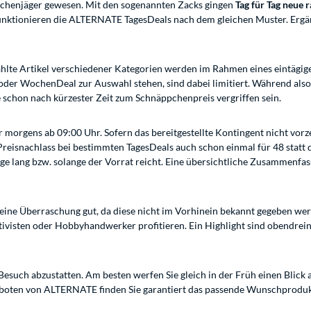
pchenjäger gewesen. Mit den sogenannten Zacks gingen
Tag für Tag neue 
unktionieren die ALTERNATE TagesDeals nach dem gleichen Muster. Ergän
ewählte Artikel verschiedener Kategorien werden im Rahmen eines eintägi
- oder WochenDeal zur Auswahl stehen, sind dabei limitiert. Während als
e schon nach kürzester Zeit zum Schnäppchenpreis vergriffen sein.
orgens ab 09:00 Uhr. Sofern das bereitgestellte Kontingent nicht vorzei
 Preisnachlass bei bestimmten TagesDeals auch schon einmal für 48 statt
ge lang bzw. solange der Vorrat reicht. Eine übersichtliche Zusammenfas
eine Überraschung gut, da diese nicht im Vorhinein bekannt gegeben wer
Aktivisten oder Hobbyhandwerker profitieren. Ein Highlight sind obendr
Besuch abzustatten. Am besten werfen Sie gleich in der Früh einen Blick
boten von ALTERNATE finden Sie garantiert das passende Wunschprodukt