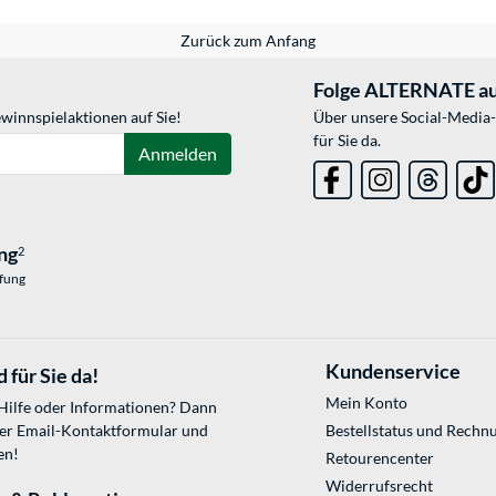
Zurück zum Anfang
Folge ALTERNATE au
winnspielaktionen auf Sie!
Über unsere Social-Media-
für Sie da.
Anmelden
ng
2
üfung
Kundenservice
 für Sie da!
Mein Konto
 Hilfe oder Informationen? Dann
ser
Email-Kontaktformular
und
Bestellstatus und Rechn
en!
Retourencenter
Widerrufsrecht