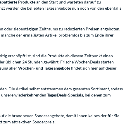
rabattierte Produkte
an den Start und warteten darauf zu
zt werden die beliebten Tagesangebote nun noch von den ebenfalls
gen oder siebentägigen Zeitraums zu reduzierten Preisen angeboten.
o manche der ermäßigten Artikel problemlos bis zum Ende ihrer
tig erschöpft ist, sind die Produkte ab diesem Zeitpunkt einen
 der üblichen 24 Stunden gewährt. Frische WochenDeals starten
sung aller
Wochen- und Tagesangebote
findet sich hier auf dieser
den. Die Artikel selbst entstammen dem gesamten Sortiment, sodass
ein unsere wiederkehrenden
TagesDeals-Specials
, bei denen zum
 auf die brandneuen Sonderangebote, damit Ihnen keines der für Sie
 zum attraktiven Sonderpreis!