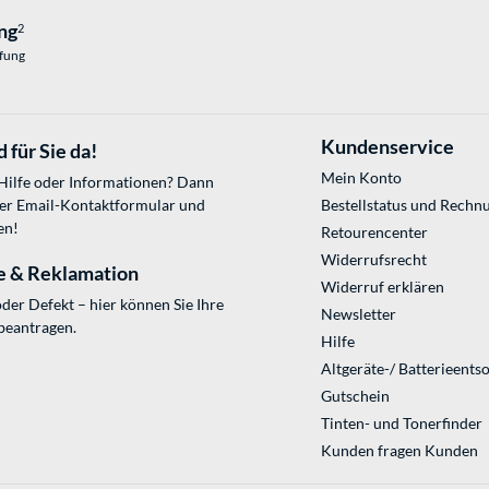
ng
2
üfung
Kundenservice
 für Sie da!
Mein Konto
 Hilfe oder Informationen? Dann
ser
Email-Kontaktformular
und
Bestellstatus und Rechn
en!
Retourencenter
Widerrufsrecht
e & Reklamation
Widerruf erklären
der Defekt – hier können Sie Ihre
Newsletter
beantragen.
Hilfe
Altgeräte-/ Batterieents
Gutschein
Tinten- und Tonerfinder
Kunden fragen Kunden