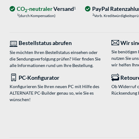
CO
-neutraler
Versand
PayPal Ratenzahlu
1
2
1
2
(durch Kompensation)
Vorb. Kreditwürdigkeitspr
Bestellstatus abrufen
Wir sind
Sie benötigen
Sie möchten Ihren Bestellstatus einsehen oder
nutzen Sie un
die Sendungsverfolgung prüfen? Hier finden Sie
wir helfen Ihn
alle Informationen rund um Ihre Bestellung.
PC-Konfigurator
Retour
Konfigurieren Sie Ihren neuen PC mit Hilfe des
Ob Widerruf o
ALTERNATE PC-Builder genau so, wie Sie es
Rücksendung 
wünschen!