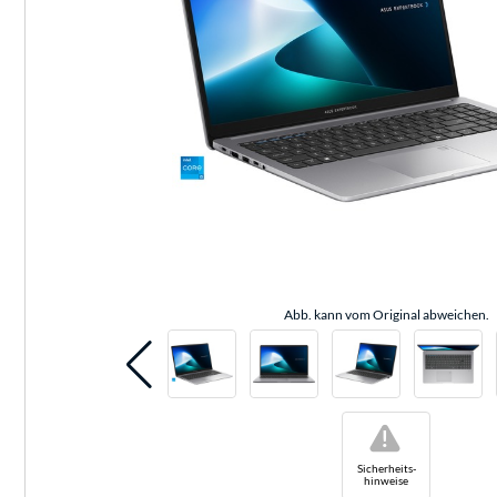
Abb. kann vom Original abweichen.
!
Sicherheits-
hinweise