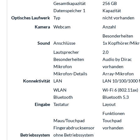
Gesamtkapazität
256 GB
Datenspeicher 1
Kapazität
Optisches Laufwerk
Typ
nicht vorhanden
Kamera
Webcam
Anzahl
Besonderheiten
Sound
Anschlüsse
1x Kopfhörer/Mik
Lautsprecher
2.0
Besonderheiten
Audio by Dirac
Mikrofon
vorhanden
Mikrofon-Details
Array-Mikrofon
Konnektivität
LAN
LAN 10/100/1000 
WLAN
Wi-Fi 6 (802.11ax)
Bluetooth
Bluetooth 5.3
Eingabe
Tastatur
Layout
Funktionen
Maus/Touchpad
Touchpad
Fingerabdrucksensor
vorhanden
Betriebssystem
ohne Betriebssystem