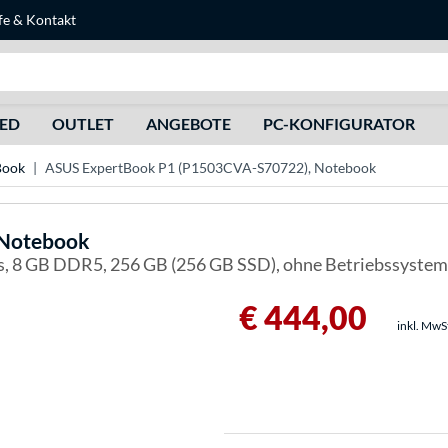
fe
&
Kontakt
Suche
HED
OUTLET
ANGEBOTE
PC-KONFIGURATOR
Book
ASUS ExpertBook P1 (P1503CVA-S70722), Notebook
 Notebook
s, 8 GB DDR5, 256 GB (256 GB SSD), ohne Betriebssystem
€ 444,00
inkl. MwS