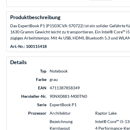
Produktbeschreibung
Das ExpertBook P1 (P1503CVA-S70722) ist ein solider Gefährte für 
1630 Gramm Gewicht leicht zu transportieren. Ein Intel® Core™ 
zügiges Arbeitstempo. Mit 4x USB, HDMI, Bluetooth 5.3 und WLAN b
Art.-Nr.: 100115418
Details
Typ
Notebook
Farbe
grau
EAN
4711387858349
Hersteller-Nr.
90NX0881-M00TN0
Serie
ExpertBook P1
Prozessor
Architektur
Raptor Lake
Bezeichnung
Intel® Core™ i5-13
Kernlayout
4 Performance-Kern