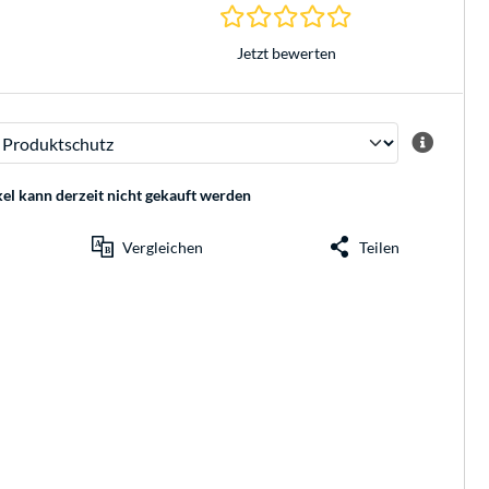
0.0 Sterne bei 0 Be
Jetzt bewerten
kel kann derzeit nicht gekauft werden
Vergleichen
Teilen