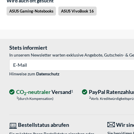
Wird auch oft gesucht
ASUS Gaming-Notebooks
ASUS VivoBook 16
Stets informiert
In unserem Newsletter warten exklusive Angebote, Gutschein- & Ge
E-Mail
Hinweise zum
Datenschutz
CO
-neutraler
Versand
PayPal Ratenzahlu
1
2
1
2
(durch Kompensation)
Vorb. Kreditwürdigkeitspr
Bestellstatus abrufen
Wir sind
Sie benötigen
Sie möchten Ihren Bestellstatus einsehen oder