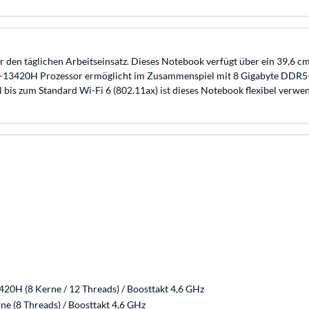
den täglichen Arbeitseinsatz. Dieses Notebook verfügt über ein 39,6 cm 
i5-13420H Prozessor ermöglicht im Zusammenspiel mit 8 Gigabyte DDR5-
is zum Standard Wi-Fi 6 (802.11ax) ist dieses Notebook flexibel verwe
420H (8 Kerne / 12 Threads) / Boosttakt 4,6 GHz
e (8 Threads) / Boosttakt 4,6 GHz