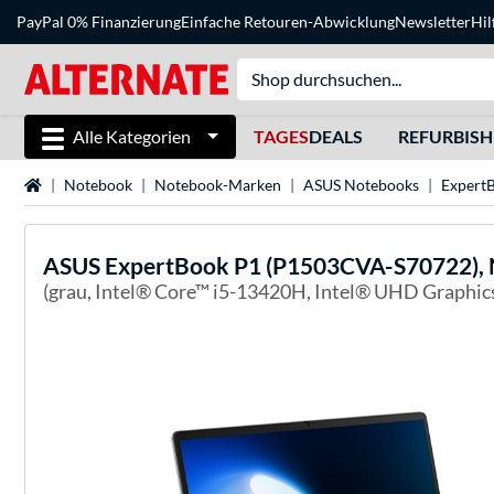
PayPal 0% Finanzierung
Einfache Retouren-Abwicklung
Newsletter
Hil
Alle Kategorien
TAGES
DEALS
REFURBIS
Startseite
Notebook
Notebook-Marken
ASUS Notebooks
Expert
ASUS
ExpertBook P1 (P1503CVA-S70722),
(grau, Intel® Core™ i5-13420H, Intel® UHD Graphic