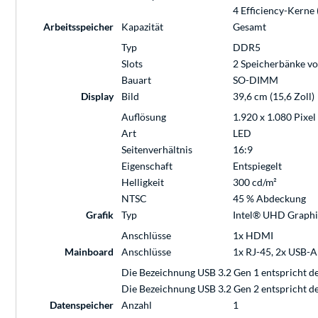
4 Efficiency-Kerne 
Arbeitsspeicher
Kapazität
Gesamt
Typ
DDR5
Slots
2 Speicherbänke v
Bauart
SO-DIMM
Display
Bild
39,6 cm (15,6 Zoll)
Auflösung
1.920 x 1.080 Pixel
Art
LED
Seitenverhältnis
16:9
Eigenschaft
Entspiegelt
Helligkeit
300 cd/m²
NTSC
45 % Abdeckung
Grafik
Typ
Intel® UHD Graphi
Anschlüsse
1x HDMI
Mainboard
Anschlüsse
1x RJ-45, 2x USB-A 3
Die Bezeichnung USB 3.2 Gen 1 entspricht d
Die Bezeichnung USB 3.2 Gen 2 entspricht d
Datenspeicher
Anzahl
1