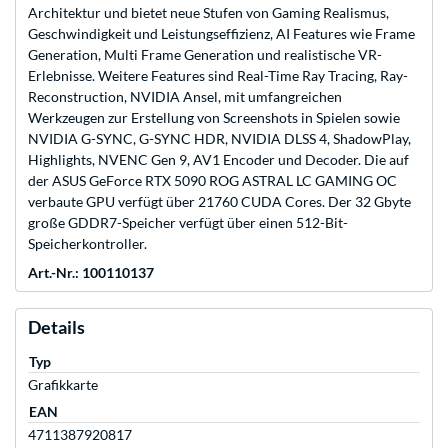
Architektur und bietet neue Stufen von Gaming Realismus,
Geschwindigkeit und Leistungseffizienz, AI Features wie Frame
Generation, Multi Frame Generation und realistische VR-
Erlebnisse. Weitere Features sind Real-Time Ray Tracing, Ray-
Reconstruction, NVIDIA Ansel, mit umfangreichen
Werkzeugen zur Erstellung von Screenshots in Spielen sowie
NVIDIA G-SYNC, G-SYNC HDR, NVIDIA DLSS 4, ShadowPlay,
Highlights, NVENC Gen 9, AV1 Encoder und Decoder. Die auf
der ASUS GeForce RTX 5090 ROG ASTRAL LC GAMING OC
verbaute GPU verfügt über 21760 CUDA Cores. Der 32 Gbyte
große GDDR7-Speicher verfügt über einen 512-Bit-
Speicherkontroller.
Art.-Nr.: 100110137
Details
Typ
Grafikkarte
EAN
4711387920817