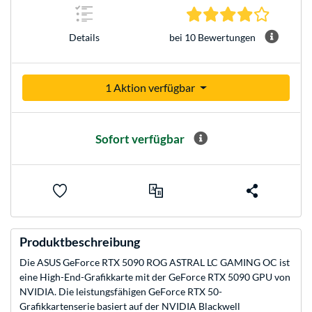
4.2 Stern
bei 10 Bewertungen
Details
1 Aktion verfügbar
Sofort verfügbar
Produktbeschreibung
Die ASUS GeForce RTX 5090 ROG ASTRAL LC GAMING OC ist
eine High-End-Grafikkarte mit der GeForce RTX 5090 GPU von
NVIDIA. Die leistungsfähigen GeForce RTX 50-
Grafikkartenserie basiert auf der NVIDIA Blackwell