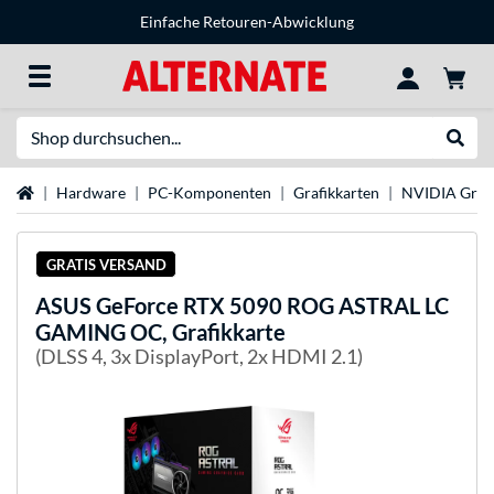
Einfache Retouren-Abwicklung
Suche
Suche
Startseite
Hardware
PC-Komponenten
Grafikkarten
NVIDIA Grafi
GRATIS VERSAND
ASUS
GeForce RTX 5090 ROG ASTRAL LC
GAMING OC, Grafikkarte
(DLSS 4, 3x DisplayPort, 2x HDMI 2.1)