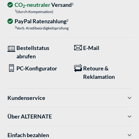
CO
-neutraler
Versand
1
2
1
(durch Kompensation)
PayPal Ratenzahlung
2
2
Vorb. Kreditwürdigkeitsprüfung
Bestellstatus
E-Mail
abrufen
PC-Konfigurator
Retoure &
Reklamation
Kundenservice
Über ALTERNATE
Einfach bezahlen