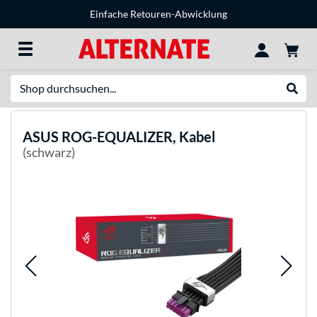
Einfache Retouren-Abwicklung
Suche
Suche
ASUS
ROG-EQUALIZER, Kabel
(schwarz)